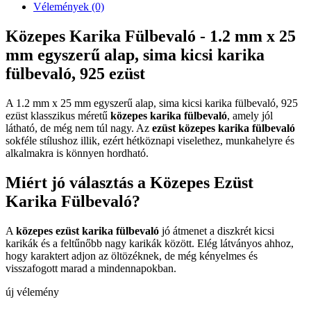
Vélemények (0)
Közepes Karika Fülbevaló - 1.2 mm x 25
mm egyszerű alap, sima kicsi karika
fülbevaló, 925 ezüst
A 1.2 mm x 25 mm egyszerű alap, sima kicsi karika fülbevaló, 925
ezüst klasszikus méretű
közepes karika fülbevaló
, amely jól
látható, de még nem túl nagy. Az
ezüst közepes karika fülbevaló
sokféle stílushoz illik, ezért hétköznapi viselethez, munkahelyre és
alkalmakra is könnyen hordható.
Miért jó választás a Közepes Ezüst
Karika Fülbevaló?
A
közepes ezüst karika fülbevaló
jó átmenet a diszkrét kicsi
karikák és a feltűnőbb nagy karikák között. Elég látványos ahhoz,
hogy karaktert adjon az öltözéknek, de még kényelmes és
visszafogott marad a mindennapokban.
új vélemény