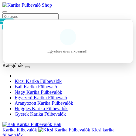
rmék - 0Ft
Kosár
Belépés
Regisztráció
Egyelőre üres a kosarad!!
Kívánságlista (0)
Kategóriák
Kicsi Karika Fülbevalók
Bali Karika Fülbevaló
Nagy Karika Fülbevalók
Egyszerű Karika Fülbevaló
Aranyozott Karika Fülbevalók
Huggies Karika Fülbevalók
Gyerek Karika Fülbevalók
Bali
Karika fülbevalók
Kicsi karika
fülbevalók