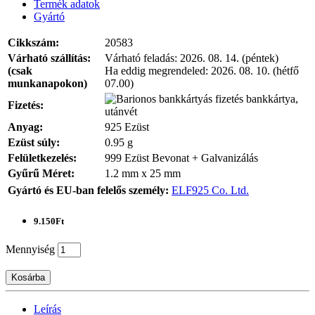
Termék adatok
Gyártó
Cikkszám:
20583
Várható szállítás:
Várható feladás:
2026. 08. 14. (péntek)
(csak
Ha eddig megrendeled:
2026. 08. 10. (hétfő
munkanapokon)
07.00)
bankkártya,
Fizetés:
utánvét
Anyag:
925 Ezüst
Ezüst súly:
0.95 g
Felületkezelés:
999 Ezüst Bevonat + Galvanizálás
Gyűrű Méret:
1.2 mm x 25 mm
Gyártó és EU-ban felelős személy:
ELF925 Co. Ltd.
9.150Ft
Mennyiség
Kosárba
Leírás