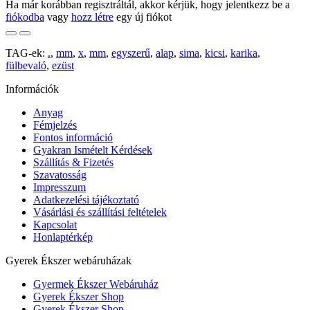
Ha már korábban regisztráltál, akkor kérjük, hogy jelentkezz be a
fiókodba
vagy
hozz létre
egy új fiókot
TAG-ek:
.
,
mm
,
x
,
mm
,
egyszerű
,
alap
,
sima
,
kicsi
,
karika
,
fülbevaló
,
ezüst
Információk
Anyag
Fémjelzés
Fontos információ
Gyakran Ismételt Kérdések
Szállítás & Fizetés
Szavatosság
Impresszum
Adatkezelési tájékoztató
Vásárlási és szállítási feltételek
Kapcsolat
Honlaptérkép
Gyerek Ékszer webáruházak
Gyermek Ékszer Webáruház
Gyerek Ékszer Shop
Gyerek Ékszer Shop