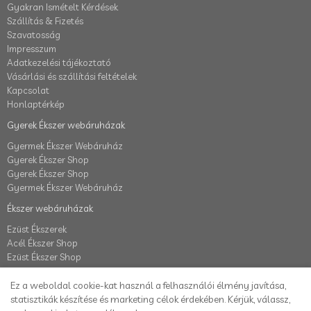
Gyakran Ismételt Kérdések
Szállítás & Fizetés
Szavatosság
Impresszum
Adatkezelési tájékoztató
Vásárlási és szállítási feltételek
Kapcsolat
Honlaptérkép
Gyerek Ékszer webáruházak
Gyermek Ékszer Webáruház
Gyerek Ékszer Shop
Gyerek Ékszer Shop
Gyermek Ékszer Webáruház
Ékszer webáruházak
Ezüst Ékszerek
Acél Ékszer Shop
Ezüst Ékszer Shop
Fiók
Ez a weboldal cookie-kat használ a felhasználói élmény javítása,
Fiók
statisztikák készítése és marketing célok érdekében. Kérjük, válassz,