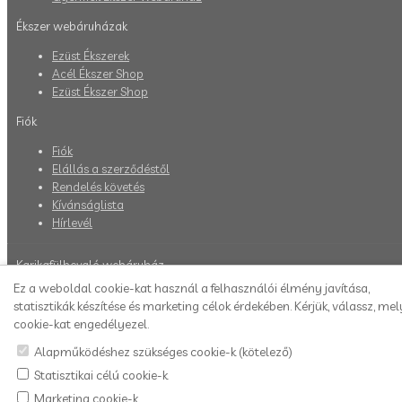
Ékszer webáruházak
Ezüst Ékszerek
Acél Ékszer Shop
Ezüst Ékszer Shop
Fiók
Fiók
Elállás a szerződéstől
Rendelés követés
Kívánságlista
Hírlevél
Karikafülbevaló webáruház
Ez a weboldal cookie-kat használ a felhasználói élmény javítása,
statisztikák készítése és marketing célok érdekében. Kérjük, válassz, mel
cookie-kat engedélyezel.
Alapműködéshez szükséges cookie-k (kötelező)
Statisztikai célú cookie-k
Marketing cookie-k