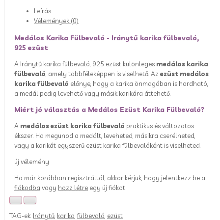
Leírás
Vélemények (0)
Medálos Karika Fülbevaló - Iránytű karika fülbevaló,
925 ezüst
A Iránytű karika fülbevaló, 925 ezüst különleges
medálos karika
fülbevaló
, amely többféleképpen is viselhető. Az
ezüst medálos
karika fülbevaló
előnye, hogy a karika önmagában is hordható,
a medál pedig levehető vagy másik karikára áttehető.
Miért jó választás a Medálos Ezüst Karika Fülbevaló?
A
medálos ezüst karika fülbevaló
praktikus és változatos
ékszer. Ha megunod a medált, leveheted, másikra cserélheted,
vagy a karikát egyszerű ezüst karika fülbevalóként is viselheted.
új vélemény
Ha már korábban regisztráltál, akkor kérjük, hogy jelentkezz be a
fiókodba
vagy
hozz létre
egy új fiókot
TAG-ek:
Iránytű
,
karika
,
fülbevaló
,
ezüst