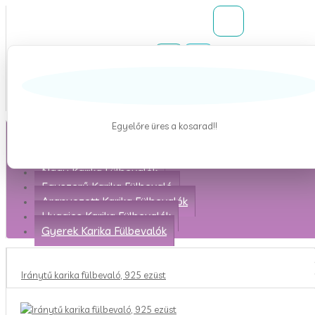
Belépés
Regisztráció
Kívánságlista (0)
Egyelőre üres a kosarad!!
Kategóriák
Kicsi Karika Fülbevalók
Bali Karika Fülbevaló
Nagy Karika Fülbevalók
Egyszerű Karika Fülbevaló
Aranyozott Karika Fülbevalók
Huggies Karika Fülbevalók
Gyerek Karika Fülbevalók
Iránytű karika fülbevaló, 925 ezüst