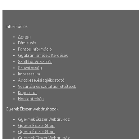
Információk
Anyag
Fémjelzés
Fontos információ
Gyakran Ismételt Kérdések
Szállítás & Fizetés
Szavatosság
Impresszum
Adatkezelési tájékoztató
Vásárlási és szállítási feltételek
Kapcsolat
Honlaptérkép
Gyerek Ékszer webáruházak
Gyermek Ékszer Webáruház
Gyerek Ékszer Shop
Gyerek Ékszer Shop
Gyermek Ékszer Webáruház