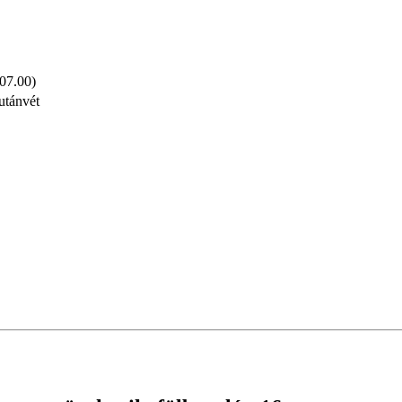
 07.00)
utánvét