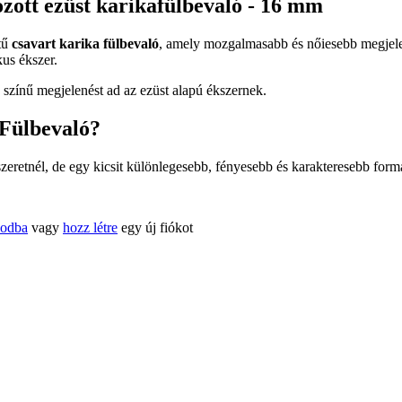
zott ezüst karikafülbevaló - 16 mm
etű
csavart karika fülbevaló
, amely mozgalmasabb és nőiesebb megjelen
kus ékszer.
 színű megjelenést ad az ezüst alapú ékszernek.
 Fülbevaló?
 szeretnél, de egy kicsit különlegesebb, fényesebb és karakteresebb for
kodba
vagy
hozz létre
egy új fiókot