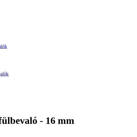
alók
valók
afülbevaló - 16 mm