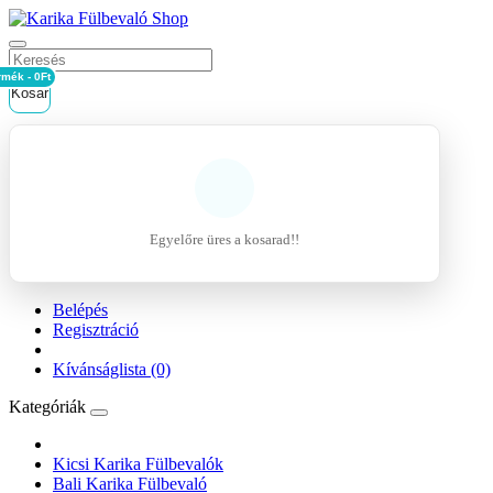
rmék - 0Ft
Kosár
Egyelőre üres a kosarad!!
Belépés
Regisztráció
Kívánságlista (0)
Kategóriák
Kicsi Karika Fülbevalók
Bali Karika Fülbevaló