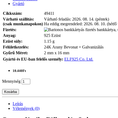
Gyártó
Cikkszám:
49411
Várható szállítás:
Várható feladás:
2026. 08. 14. (péntek)
(csak munkanapokon)
Ha eddig megrendeled:
2026. 08. 10. (hétfő
Fizetés:
bankkártya, 
Anyag:
925 Ezüst
Ezüst súly:
1.15 g
Felületkezelés:
24K Arany Bevonat + Galvanizálás
Gyűrű Méret:
2 mm x 16 mm
Gyártó és EU-ban felelős személy:
ELF925 Co. Ltd.
10.440Ft
Mennyiség
Kosárba
Leírás
Vélemények (0)