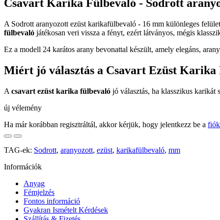
Csavart Karika Fülbevaló - Sodrott aranyo
A Sodrott aranyozott ezüst karikafülbevaló - 16 mm különleges felül
fülbevaló
játékosan veri vissza a fényt, ezért látványos, mégis klasszi
Ez a modell 24 karátos arany bevonattal készült, amely elegáns, arany
Miért jó választás a Csavart Ezüst Karika
A
csavart ezüst karika fülbevaló
jó választás, ha klasszikus karikát
új vélemény
Ha már korábban regisztráltál, akkor kérjük, hogy jelentkezz be a
fió
TAG-ek:
Sodrott
,
aranyozott
,
ezüst
,
karikafülbevaló
,
mm
Információk
Anyag
Fémjelzés
Fontos információ
Gyakran Ismételt Kérdések
Szállítás & Fizetés