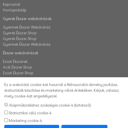
Kapcsolat
Honlaptérkép
Gyerek Ékszer webáruházak
Gyermek Ékszer Webáruház
Gyerek Ékszer Shop
Gyerek Ékszer Shop
Gyermek Ékszer Webáruház
Ékszer webáruházak
Ezüst Ékszerek
Acél Ékszer Shop
Ezüst Ékszer Shop
Fiók
Ez a weboldal cookie-kat használ a felhasználói élmény javítása,
Fiók
statisztikák készítése és marketing célok érdekében. Kérjük, válassz,
Elállás a szerződéstől
mely cookie-kat engedélyezel.
Rendelés követés
Alapműködéshez szükséges cookie-k (kötelező)
Kívánságlista
Statisztikai célú cookie-k
Hírlevél
Marketing cookie-k
Karikafülbevaló webáruház