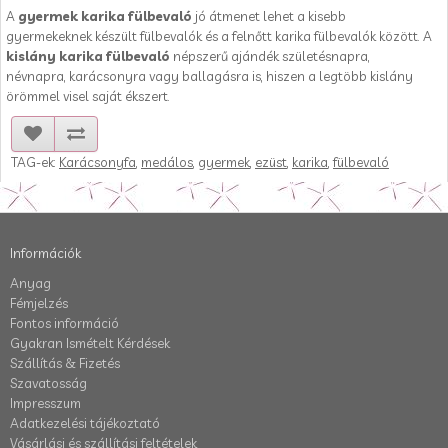
A
gyermek karika fülbevaló
jó átmenet lehet a kisebb
gyermekeknek készült fülbevalók és a felnőtt karika fülbevalók között. A
kislány karika fülbevaló
népszerű ajándék születésnapra,
névnapra, karácsonyra vagy ballagásra is, hiszen a legtöbb kislány
örömmel visel saját ékszert.
TAG-ek:
Karácsonyfa
,
medálos
,
gyermek
,
ezüst
,
karika
,
fülbevaló
Információk
Anyag
Fémjelzés
Fontos információ
Gyakran Ismételt Kérdések
Szállítás & Fizetés
Szavatosság
Impresszum
Adatkezelési tájékoztató
Vásárlási és szállítási feltételek