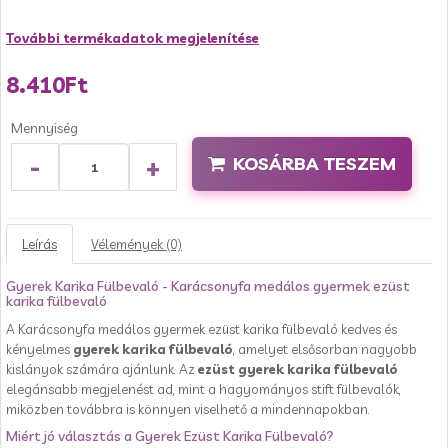
További termékadatok megjelenítése
8.410Ft
Mennyiség
-
+
KOSÁRBA TESZEM
Leírás
Vélemények (0)
Gyerek Karika Fülbevaló - Karácsonyfa medálos gyermek ezüst
karika fülbevaló
A Karácsonyfa medálos gyermek ezüst karika fülbevaló kedves és
kényelmes
gyerek karika fülbevaló
, amelyet elsősorban nagyobb
kislányok számára ajánlunk. Az
ezüst gyerek karika fülbevaló
elegánsabb megjelenést ad, mint a hagyományos stift fülbevalók,
miközben továbbra is könnyen viselhető a mindennapokban.
Miért jó választás a Gyerek Ezüst Karika Fülbevaló?