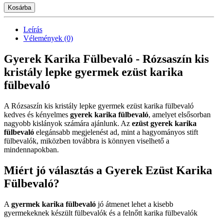
Kosárba
Leírás
Vélemények (0)
Gyerek Karika Fülbevaló - Rózsaszín kis
kristály lepke gyermek ezüst karika
fülbevaló
A Rózsaszín kis kristály lepke gyermek ezüst karika fülbevaló
kedves és kényelmes
gyerek karika fülbevaló
, amelyet elsősorban
nagyobb kislányok számára ajánlunk. Az
ezüst gyerek karika
fülbevaló
elegánsabb megjelenést ad, mint a hagyományos stift
fülbevalók, miközben továbbra is könnyen viselhető a
mindennapokban.
Miért jó választás a Gyerek Ezüst Karika
Fülbevaló?
A
gyermek karika fülbevaló
jó átmenet lehet a kisebb
gyermekeknek készült fülbevalók és a felnőtt karika fülbevalók