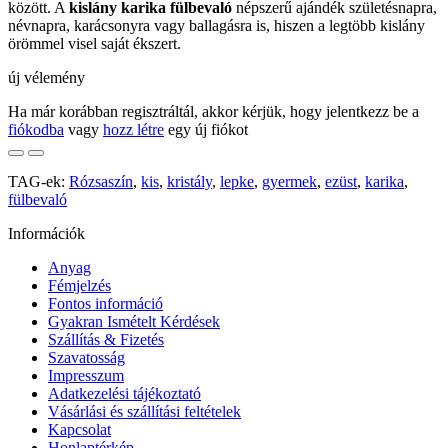
között. A
kislány karika fülbevaló
népszerű ajándék születésnapra,
névnapra, karácsonyra vagy ballagásra is, hiszen a legtöbb kislány
örömmel visel saját ékszert.
új vélemény
Ha már korábban regisztráltál, akkor kérjük, hogy jelentkezz be a
fiókodba
vagy
hozz létre
egy új fiókot
TAG-ek:
Rózsaszín
,
kis
,
kristály
,
lepke
,
gyermek
,
ezüst
,
karika
,
fülbevaló
Információk
Anyag
Fémjelzés
Fontos információ
Gyakran Ismételt Kérdések
Szállítás & Fizetés
Szavatosság
Impresszum
Adatkezelési tájékoztató
Vásárlási és szállítási feltételek
Kapcsolat
Honlaptérkép