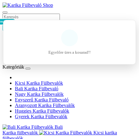
rmék - 0Ft
Kosár
Belépés
Regisztráció
Egyelőre üres a kosarad!!
Kívánságlista (0)
Kategóriák
Kicsi Karika Fülbevalók
Bali Karika Fülbevaló
Nagy Karika Fülbevalók
Egyszerű Karika Fülbevaló
Aranyozott Karika Fülbevalók
Huggies Karika Fülbevalók
Gyerek Karika Fülbevalók
Bali
Karika fülbevalók
Kicsi karika
fülbevalók