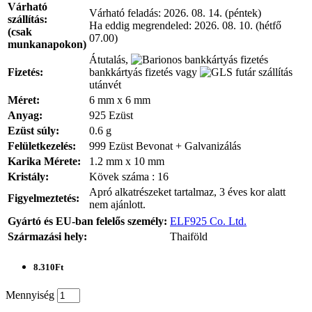
Várható
Várható feladás:
2026. 08. 14. (péntek)
szállítás:
Ha eddig megrendeled:
2026. 08. 10. (hétfő
(csak
07.00)
munkanapokon)
Átutalás,
Fizetés:
bankkártyás fizetés vagy
utánvét
Méret:
6 mm x 6 mm
Anyag:
925 Ezüst
Ezüst súly:
0.6 g
Felületkezelés:
999 Ezüst Bevonat + Galvanizálás
Karika Mérete:
1.2 mm x 10 mm
Kristály:
Kövek száma : 16
Apró alkatrészeket tartalmaz, 3 éves kor alatt
Figyelmeztetés:
nem ajánlott.
Gyártó és EU-ban felelős személy:
ELF925 Co. Ltd.
Származási hely:
Thaiföld
8.310Ft
Mennyiség