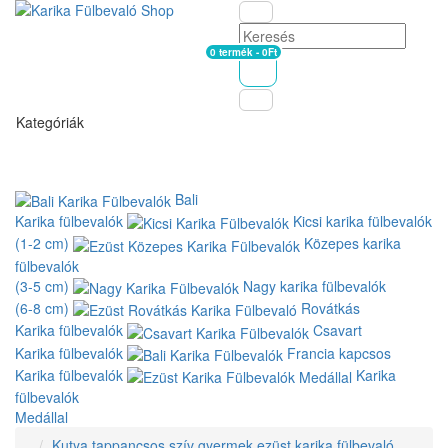
0 termék - 0Ft
Kosár
Kategóriák
Bali
Karika fülbevalók
Kicsi karika fülbevalók
(1-2 cm)
Közepes karika
fülbevalók
(3-5 cm)
Nagy karika fülbevalók
(6-8 cm)
Rovátkás
Karika fülbevalók
Csavart
Karika fülbevalók
Francia kapcsos
Karika fülbevalók
Karika
fülbevalók
Medállal
Kutya tappancsos szív gyermek ezüst karika fülbevaló