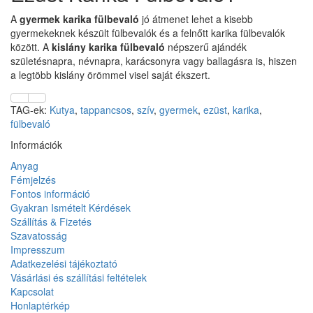
A
gyermek karika fülbevaló
jó átmenet lehet a kisebb
gyermekeknek készült fülbevalók és a felnőtt karika fülbevalók
között. A
kislány karika fülbevaló
népszerű ajándék
születésnapra, névnapra, karácsonyra vagy ballagásra is, hiszen
a legtöbb kislány örömmel visel saját ékszert.
TAG-ek:
Kutya
,
tappancsos
,
szív
,
gyermek
,
ezüst
,
karika
,
fülbevaló
Információk
Anyag
Fémjelzés
Fontos információ
Gyakran Ismételt Kérdések
Szállítás & Fizetés
Szavatosság
Impresszum
Adatkezelési tájékoztató
Vásárlási és szállítási feltételek
Kapcsolat
Honlaptérkép