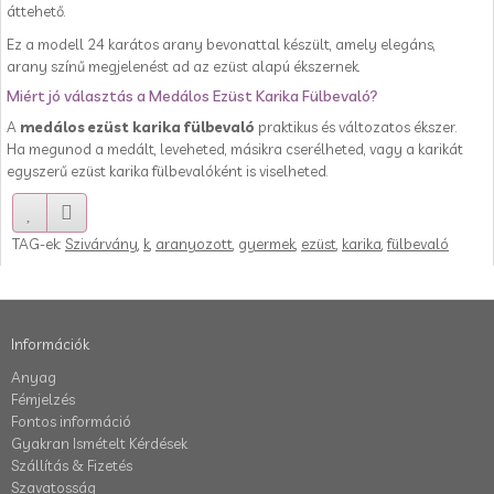
áttehető.
Ez a modell 24 karátos arany bevonattal készült, amely elegáns,
arany színű megjelenést ad az ezüst alapú ékszernek.
Miért jó választás a Medálos Ezüst Karika Fülbevaló?
A
medálos ezüst karika fülbevaló
praktikus és változatos ékszer.
Ha megunod a medált, leveheted, másikra cserélheted, vagy a karikát
egyszerű ezüst karika fülbevalóként is viselheted.
TAG-ek:
Szivárvány
,
k
,
aranyozott
,
gyermek
,
ezüst
,
karika
,
fülbevaló
Információk
Anyag
Fémjelzés
Fontos információ
Gyakran Ismételt Kérdések
Szállítás & Fizetés
Szavatosság