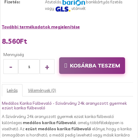
Fizetés:
Átutalás,
bankkártyás fizetés
vagy
utánvét
További termékadatok megjelenítése
8.560Ft
Mennyiség
-
+
KOSÁRBA TESZEM
Leírás
Vélemények (0)
Medálos Karika Fülbevaló - Szivárvány 24k aranyozott gyermek
ezüst karika fülbevaló
A Szivárvány 24k aranyozott gyermek ezüst karika fülbevaló
különleges
medálos karika fülbevaló
, amely többféleképpen is
viselhető. Az
ezüst medálos karika fülbevaló
előnye, hogy a karika
önmagában is hordható, a medál pedig levehető vagy másik karikára