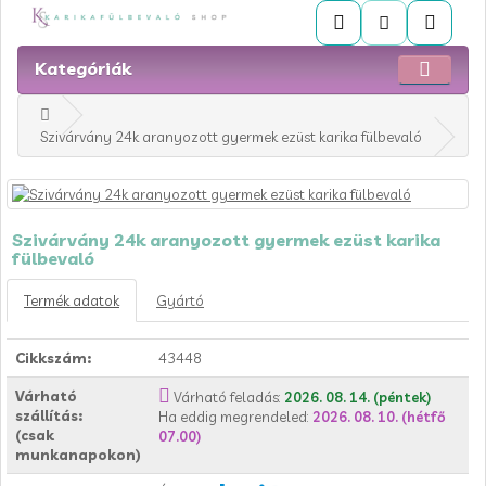
Kategóriák
Szivárvány 24k aranyozott gyermek ezüst karika fülbevaló
Szivárvány 24k aranyozott gyermek ezüst karika
fülbevaló
Termék adatok
Gyártó
Cikkszám:
43448
Várható
Várható feladás:
2026. 08. 14. (péntek)
szállítás:
Ha eddig megrendeled:
2026. 08. 10. (hétfő
(csak
07.00)
munkanapokon)