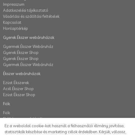
Impresszum
Adatkezelési tájékoztató
Vásárlási és szállítási feltételek
Kapcsolat
Honlaptérkép
Gyerek Ékszer webáruházak
Gyermek Ékszer Webáruház
Gyerek Ékszer Shop
Gyerek Ékszer Shop
Gyermek Ékszer Webáruház
Ékszer webáruházak
Ezüst Ékszerek
Acél Ékszer Shop
Ezüst Ékszer Shop
Fiók
Fiók
Elállás a szerződéstől
Rendelés követés
Ez a weboldal cookie-kat használ a felhasználói élmény javítása,
Kívánságlista
statisztikák készítése és marketing célok érdekében. Kérjük, válassz,