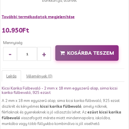
bankkártya, utánvét
További termékadatok megjelenítése
10.950Ft
Mennyiség
-
+
KOSÁRBA TESZEM
Leírás
Vélemények (0)
Kicsi Karika Fülbevaló - 2 mm x 18 mm egyszerű alap, sima kicsi
karika fülbevaló, 925 ezüst
A 2 mm x 18 mm egyszerű alap, sima kicsi karika fülbevaló, 925 ezüst
diszkrét és kényelmes
kicsi karika fülbevaló
, amely nőknek,
férfiaknak és gyerekeknek is jó választás lehet. Az
ezüst kicsi karika
fülbevaló
visszafogott mérete miatt mindennapokra, iskolába,
munkába vagy több füllyukba kombinálva is jól viselhető.