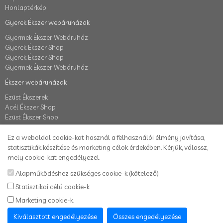
Honlaptérkép
Gyerek Ékszer webáruházak
Gyermek Ékszer Webáruház
Gyerek Ékszer Shop
Gyerek Ékszer Shop
Gyermek Ékszer Webáruház
Ékszer webáruházak
Ezüst Ékszerek
Acél Ékszer Shop
Ezüst Ékszer Shop
Fiók
Ez a weboldal cookie-kat használ a felhasználói élmény javítása,
Fiók
statisztikák készítése és marketing célok érdekében. Kérjük, válassz,
Elállás a szerződéstől
mely cookie-kat engedélyezel.
Rendelés követés
Alapműködéshez szükséges cookie-k (kötelező)
Kívánságlista
Statisztikai célú cookie-k
Hírlevél
Marketing cookie-k
Karikafülbevaló webáruház
Kiválasztott engedélyezése
Összes engedélyezése