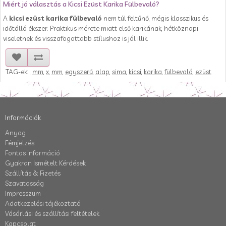
Miért jó választás a Kicsi Ezüst Karika Fülbevaló?
A
kicsi ezüst karika fülbevaló
nem túl feltűnő, mégis klasszikus és
időtálló ékszer. Praktikus mérete miatt első karikának, hétköznapi
viseletnek és visszafogottabb stílushoz is jól illik.
TAG-ek:
,
mm
,
x
,
mm
,
egyszerű
,
alap
,
sima
,
kicsi
,
karika
,
fülbevaló
,
ezüst
Információk
Anyag
Fémjelzés
Fontos információ
Gyakran Ismételt Kérdések
Szállítás & Fizetés
Szavatosság
Impresszum
Adatkezelési tájékoztató
Vásárlási és szállítási feltételek
Kapcsolat