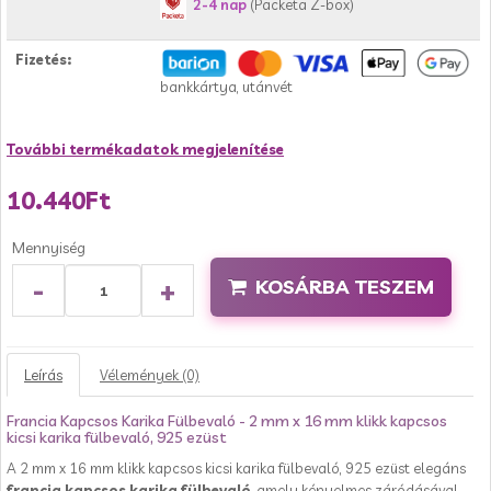
2-4 nap
(Packeta Z-box)
Fizetés:
bankkártya, utánvét
További termékadatok megjelenítése
10.440Ft
Mennyiség
-
+
KOSÁRBA TESZEM
Leírás
Vélemények (0)
Francia Kapcsos Karika Fülbevaló - 2 mm x 16 mm klikk kapcsos
kicsi karika fülbevaló, 925 ezüst
A 2 mm x 16 mm klikk kapcsos kicsi karika fülbevaló, 925 ezüst elegáns
francia kapcsos karika fülbevaló
, amely kényelmes záródásával