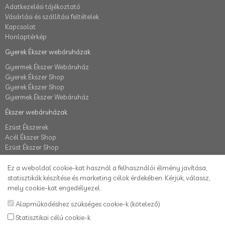
Adatkezelési tájékoztató
Vásárlási és szállítási feltételek
Kapcsolat
Honlaptérkép
Gyerek Ékszer webáruházak
Gyermek Ékszer Webáruház
Gyerek Ékszer Shop
Gyerek Ékszer Shop
Gyermek Ékszer Webáruház
Ékszer webáruházak
Ezüst Ékszerek
Acél Ékszer Shop
Ezüst Ékszer Shop
Fiók
Ez a weboldal cookie-kat használ a felhasználói élmény javítása,
Fiók
statisztikák készítése és marketing célok érdekében. Kérjük, válassz,
Elállás a szerződéstől
mely cookie-kat engedélyezel.
Rendelés követés
Alapműködéshez szükséges cookie-k (kötelező)
Kívánságlista
Statisztikai célú cookie-k
Hírlevél