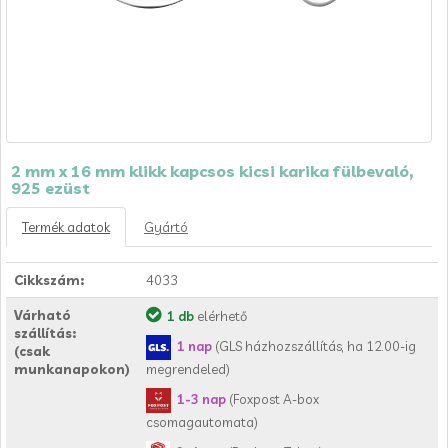
2 mm x 16 mm klikk kapcsos kicsi karika fülbevaló,
925 ezüst
Termék adatok
Gyártó
Cikkszám:
4033
Várható
1 db
elérhető
szállítás:
1 nap
(GLS házhozszállítás, ha 12.00-ig
(csak
munkanapokon)
megrendeled)
1-3 nap
(Foxpost A-box
csomagautomata)