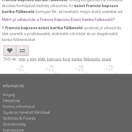
és nőies formájával kedvelt választás. Az
ezüst francia kapcsos
karika fülbevaló
könnyen fel- és levehető, mégis stabil viseletet ad.
Miért jó választás a Francia Kapcsos Ezüst Karika Fülbevaló?
A
francia kapcsos ezüst karika fülbevaló
azoknak jó választás,
akik szeretik a praktikusabb, stabilabb záródást és az elegánsabb
karika fülbevalókat.
TAG-ek:
,
mm
,
x
,
mm
,
klikk
,
kapcsos
,
kicsi
,
karika
,
fülbevaló
,
ezüst
Információk
Anyag
Fémjelzés
Fontos információ
Gyakran Ismételt Kérdések
Szállítás & Fizetés
Szavatosság
Impresszum