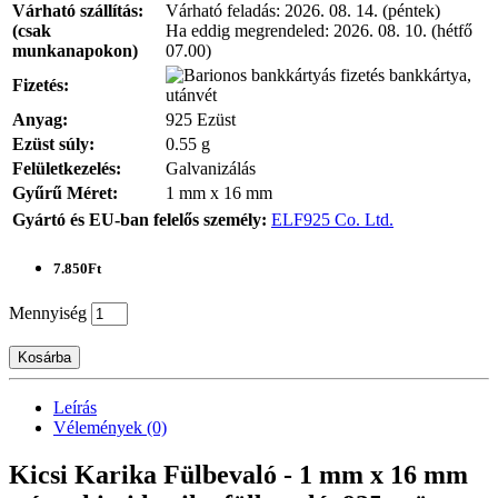
Várható szállítás:
Várható feladás:
2026. 08. 14. (péntek)
(csak
Ha eddig megrendeled:
2026. 08. 10. (hétfő
munkanapokon)
07.00)
bankkártya,
Fizetés:
utánvét
Anyag:
925 Ezüst
Ezüst súly:
0.55 g
Felületkezelés:
Galvanizálás
Gyűrű Méret:
1 mm x 16 mm
Gyártó és EU-ban felelős személy:
ELF925 Co. Ltd.
7.850Ft
Mennyiség
Kosárba
Leírás
Vélemények (0)
Kicsi Karika Fülbevaló - 1 mm x 16 mm