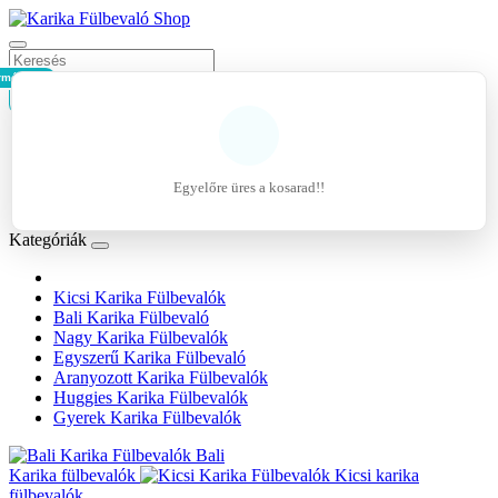
rmék - 0Ft
Kosár
Belépés
Regisztráció
Egyelőre üres a kosarad!!
Kívánságlista (0)
Kategóriák
Kicsi Karika Fülbevalók
Bali Karika Fülbevaló
Nagy Karika Fülbevalók
Egyszerű Karika Fülbevaló
Aranyozott Karika Fülbevalók
Huggies Karika Fülbevalók
Gyerek Karika Fülbevalók
Bali
Karika fülbevalók
Kicsi karika
fülbevalók