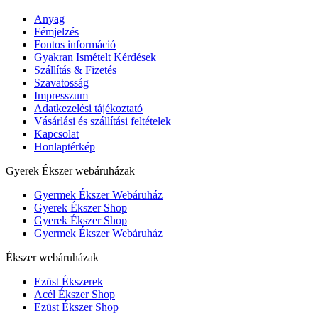
Anyag
Fémjelzés
Fontos információ
Gyakran Ismételt Kérdések
Szállítás & Fizetés
Szavatosság
Impresszum
Adatkezelési tájékoztató
Vásárlási és szállítási feltételek
Kapcsolat
Honlaptérkép
Gyerek Ékszer webáruházak
Gyermek Ékszer Webáruház
Gyerek Ékszer Shop
Gyerek Ékszer Shop
Gyermek Ékszer Webáruház
Ékszer webáruházak
Ezüst Ékszerek
Acél Ékszer Shop
Ezüst Ékszer Shop