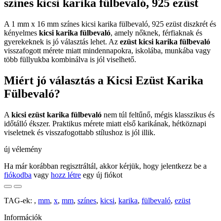
színes kicsi karika fülbevaló, 925 ezüst
A 1 mm x 16 mm színes kicsi karika fülbevaló, 925 ezüst diszkrét és
kényelmes
kicsi karika fülbevaló
, amely nőknek, férfiaknak és
gyerekeknek is jó választás lehet. Az
ezüst kicsi karika fülbevaló
visszafogott mérete miatt mindennapokra, iskolába, munkába vagy
több füllyukba kombinálva is jól viselhető.
Miért jó választás a Kicsi Ezüst Karika
Fülbevaló?
A
kicsi ezüst karika fülbevaló
nem túl feltűnő, mégis klasszikus és
időtálló ékszer. Praktikus mérete miatt első karikának, hétköznapi
viseletnek és visszafogottabb stílushoz is jól illik.
új vélemény
Ha már korábban regisztráltál, akkor kérjük, hogy jelentkezz be a
fiókodba
vagy
hozz létre
egy új fiókot
TAG-ek:
,
mm
,
x
,
mm
,
színes
,
kicsi
,
karika
,
fülbevaló
,
ezüst
Információk