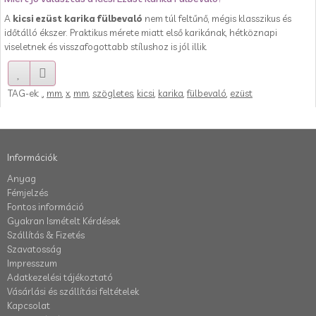
A
kicsi ezüst karika fülbevaló
nem túl feltűnő, mégis klasszikus és
időtálló ékszer. Praktikus mérete miatt első karikának, hétköznapi
viseletnek és visszafogottabb stílushoz is jól illik.
TAG-ek:
.
,
mm
,
x
,
mm
,
szögletes
,
kicsi
,
karika
,
fülbevaló
,
ezüst
Információk
Anyag
Fémjelzés
Fontos információ
Gyakran Ismételt Kérdések
Szállítás & Fizetés
Szavatosság
Impresszum
Adatkezelési tájékoztató
Vásárlási és szállítási feltételek
Kapcsolat