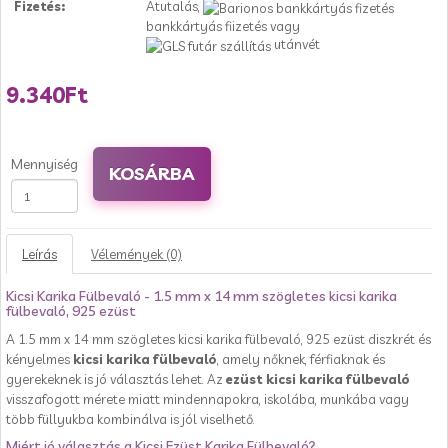
Fizetés:
Átutalás,
bankkártyás fizetés vagy
utánvét
9.340Ft
Mennyiség
KOSÁRBA
Leírás
Vélemények (0)
Kicsi Karika Fülbevaló - 1.5 mm x 14 mm szögletes kicsi karika
fülbevaló, 925 ezüst
A 1.5 mm x 14 mm szögletes kicsi karika fülbevaló, 925 ezüst diszkrét és
kényelmes
kicsi karika fülbevaló
, amely nőknek, férfiaknak és
gyerekeknek is jó választás lehet. Az
ezüst kicsi karika fülbevaló
visszafogott mérete miatt mindennapokra, iskolába, munkába vagy
több füllyukba kombinálva is jól viselhető.
Miért jó választás a Kicsi Ezüst Karika Fülbevaló?