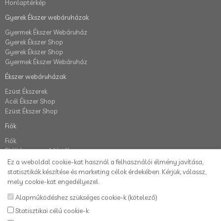
Honlaptérkép
Gyerek Ékszer webáruházak
Gyermek Ékszer Webáruház
Gyerek Ékszer Shop
Gyerek Ékszer Shop
Gyermek Ékszer Webáruház
Ékszer webáruházak
Ezüst Ékszerek
Acél Ékszer Shop
Ezüst Ékszer Shop
Fiók
Fiók
Elállás a szerződéstől
Rendelés követés
Ez a weboldal cookie-kat használ a felhasználói élmény javítása,
Kívánságlista
statisztikák készítése és marketing célok érdekében. Kérjük, válassz,
Hírlevél
mely cookie-kat engedélyezel.
Alapműködéshez szükséges cookie-k (kötelező)
Karikafülbevaló webáruház
Statisztikai célú cookie-k