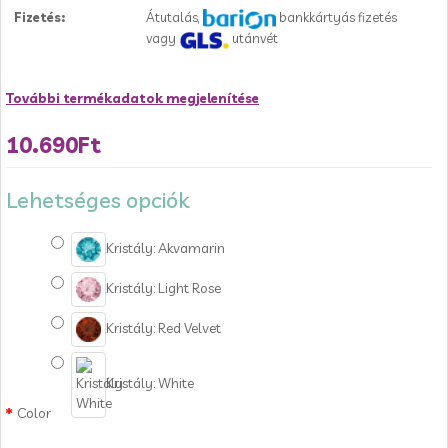
Fizetés:
Átutalás,
bankkártyás fizetés
vagy
utánvét
További termékadatok megjelenítése
10.690Ft
Lehetséges opciók
Kristály: Akvamarin
Kristály: Light Rose
Kristály: Red Velvet
Kristály: White
Color