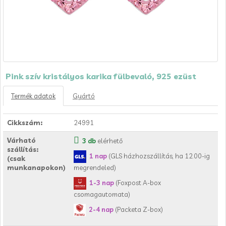
Pink szív kristályos karika fülbevaló, 925 ezüst
Termék adatok
Gyártó
Cikkszám:
24991
Várható
3 db
elérhető
szállítás:
1 nap
(GLS házhozszállítás, ha 12.00-ig
(csak
munkanapokon)
megrendeled)
1-3 nap
(Foxpost A-box
csomagautomata)
2-4 nap
(Packeta Z-box)