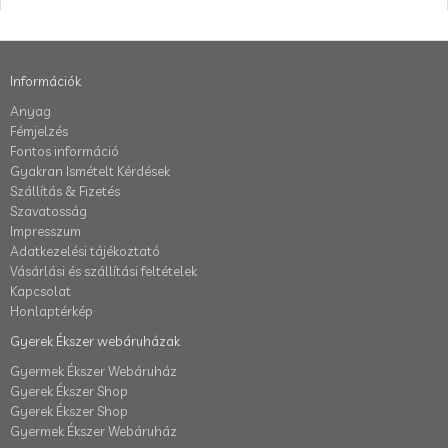
Információk
Anyag
Fémjelzés
Fontos információ
Gyakran Ismételt Kérdések
Szállítás & Fizetés
Szavatosság
Impresszum
Adatkezelési tájékoztató
Vásárlási és szállítási feltételek
Kapcsolat
Honlaptérkép
Gyerek Ékszer webáruházak
Gyermek Ékszer Webáruház
Gyerek Ékszer Shop
Gyerek Ékszer Shop
Gyermek Ékszer Webáruház