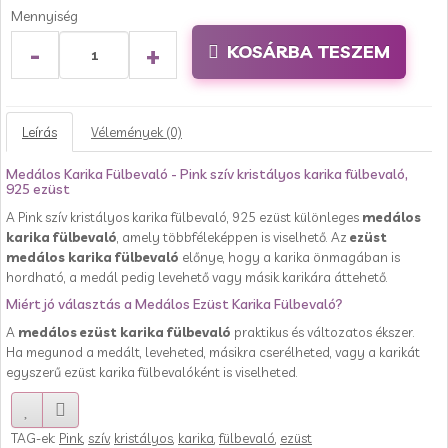
Mennyiség
-
+
KOSÁRBA TESZEM
Leírás
Vélemények (0)
Medálos Karika Fülbevaló - Pink szív kristályos karika fülbevaló,
925 ezüst
A Pink szív kristályos karika fülbevaló, 925 ezüst különleges
medálos
karika fülbevaló
, amely többféleképpen is viselhető. Az
ezüst
medálos karika fülbevaló
előnye, hogy a karika önmagában is
hordható, a medál pedig levehető vagy másik karikára áttehető.
Miért jó választás a Medálos Ezüst Karika Fülbevaló?
A
medálos ezüst karika fülbevaló
praktikus és változatos ékszer.
Ha megunod a medált, leveheted, másikra cserélheted, vagy a karikát
egyszerű ezüst karika fülbevalóként is viselheted.
TAG-ek:
Pink
,
szív
,
kristályos
,
karika
,
fülbevaló
,
ezüst