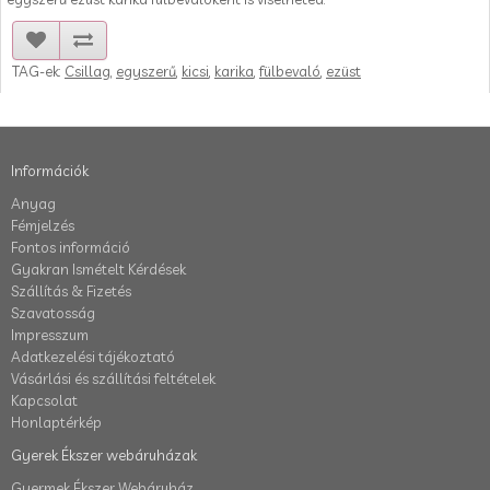
TAG-ek:
Csillag
,
egyszerű
,
kicsi
,
karika
,
fülbevaló
,
ezüst
Információk
Anyag
Fémjelzés
Fontos információ
Gyakran Ismételt Kérdések
Szállítás & Fizetés
Szavatosság
Impresszum
Adatkezelési tájékoztató
Vásárlási és szállítási feltételek
Kapcsolat
Honlaptérkép
Gyerek Ékszer webáruházak
Gyermek Ékszer Webáruház