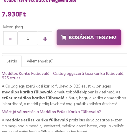
További termékadatok megjelenítése
7.930Ft
Mennyiség
-
+
KOSÁRBA TESZEM
Leírás
Vélemények (0)
Medálos Karika Fülbevaló - Csillag egyszerű kicsi karika fülbevaló,
925 ezüst
A Csillag egyszerű kicsi karika fülbevaló, 925 ezüst különleges
medálos karika fülbevaló
, amely többféleképpen is viselhető. Az
ezüst medálos karika fülbevaló
előnye, hogy a karika önmagában
is hordható, a medál pedig levehető vagy másik karikára áttehető.
Miért jó választás a Medálos Ezüst Karika Fülbevaló?
A
medálos ezüst karika fülbevaló
praktikus és változatos ékszer.
Ha megunod a medált, leveheted, másikra cserélheted, vagy a karikát
egyszerű ezüst karika fülbevalóként is viselheted.