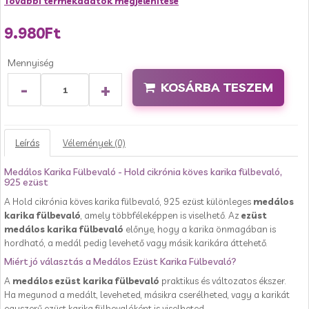
További termékadatok megjelenítése
9.980Ft
Mennyiség
-
+
KOSÁRBA TESZEM
Leírás
Vélemények (0)
Medálos Karika Fülbevaló - Hold cikrónia köves karika fülbevaló,
925 ezüst
A Hold cikrónia köves karika fülbevaló, 925 ezüst különleges
medálos
karika fülbevaló
, amely többféleképpen is viselhető. Az
ezüst
medálos karika fülbevaló
előnye, hogy a karika önmagában is
hordható, a medál pedig levehető vagy másik karikára áttehető.
Miért jó választás a Medálos Ezüst Karika Fülbevaló?
A
medálos ezüst karika fülbevaló
praktikus és változatos ékszer.
Ha megunod a medált, leveheted, másikra cserélheted, vagy a karikát
egyszerű ezüst karika fülbevalóként is viselheted.