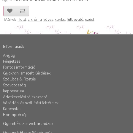
TAG-ek:
Hold
,
cikrónia
,
köves
,
karika
,
fülbevaló
,
ezüst
Információk
Anyag
Fémjelzés
Fontos információ
Gyakran Ismételt Kérdések
Szállítás & Fizetés
Szavatosság
Impresszum
Adatkezelési tájékoztató
Vásárlási és szállítási feltételek
Kapcsolat
Honlaptérkép
Gyerek Ékszer webáruházak
Gyermek Ékszer Webáruház