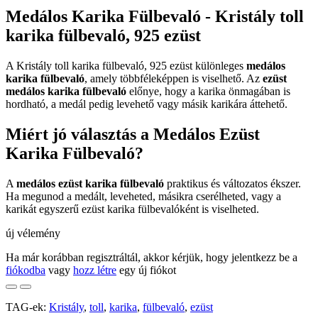
Medálos Karika Fülbevaló - Kristály toll
karika fülbevaló, 925 ezüst
A Kristály toll karika fülbevaló, 925 ezüst különleges
medálos
karika fülbevaló
, amely többféleképpen is viselhető. Az
ezüst
medálos karika fülbevaló
előnye, hogy a karika önmagában is
hordható, a medál pedig levehető vagy másik karikára áttehető.
Miért jó választás a Medálos Ezüst
Karika Fülbevaló?
A
medálos ezüst karika fülbevaló
praktikus és változatos ékszer.
Ha megunod a medált, leveheted, másikra cserélheted, vagy a
karikát egyszerű ezüst karika fülbevalóként is viselheted.
új vélemény
Ha már korábban regisztráltál, akkor kérjük, hogy jelentkezz be a
fiókodba
vagy
hozz létre
egy új fiókot
TAG-ek:
Kristály
,
toll
,
karika
,
fülbevaló
,
ezüst