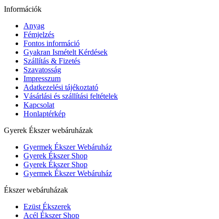
Információk
Anyag
Fémjelzés
Fontos információ
Gyakran Ismételt Kérdések
Szállítás & Fizetés
Szavatosság
Impresszum
Adatkezelési tájékoztató
Vásárlási és szállítási feltételek
Kapcsolat
Honlaptérkép
Gyerek Ékszer webáruházak
Gyermek Ékszer Webáruház
Gyerek Ékszer Shop
Gyerek Ékszer Shop
Gyermek Ékszer Webáruház
Ékszer webáruházak
Ezüst Ékszerek
Acél Ékszer Shop