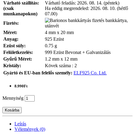
Várható szállítás:
Várható feladás:
2026. 08. 14. (péntek)
(csak
Ha eddig megrendeled:
2026. 08. 10. (hétfő
munkanapokon)
07.00)
bankkártya,
Fizetés:
utánvét
Méret:
4 mm x 20 mm
Anyag:
925 Ezüst
Ezüst súly:
0.75 g
Felületkezelés:
999 Ezüst Bevonat + Galvanizálás
Gyűrű Méret:
1.2 mm x 12 mm
Kristály:
Kövek száma : 2
Gyártó és EU-ban felelős személy:
ELF925 Co. Ltd.
8.990Ft
Mennyiség
Kosárba
Leírás
Vélemények (0)