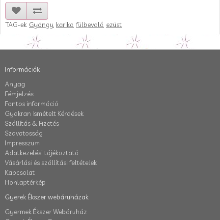
TAG-ek:
Gyöngy
,
karika
,
fülbevaló
,
ezüst
Információk
Anyag
Fémjelzés
Fontos információ
Gyakran Ismételt Kérdések
Szállítás & Fizetés
Szavatosság
Impresszum
Adatkezelési tájékoztató
Vásárlási és szállítási feltételek
Kapcsolat
Honlaptérkép
Gyerek Ékszer webáruházak
Gyermek Ékszer Webáruház