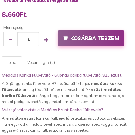
További termékadatok megjelenítése
8.660Ft
Mennyiség
-
+
KOSÁRBA TESZEM
Leírás
Vélemények (0)
Medálos Karika Fülbevaló - Gyöngy karika fülbevaló, 925 ezüst
A Gyöngy karika fülbevaló, 925 ezüst különleges
medálos karika
fülbevaló
, amely többféleképpen is viselhető. Az
ezüst medálos
karika fülbevaló
előnye, hogy a karika önmagában is hordható, a
medál pedig levehető vagy másik karikára áttehető.
Miért jó választás a Medálos Ezüst Karika Fülbevaló?
A
medálos ezüst karika fülbevaló
praktikus és változatos ékszer.
Ha megunod a medált, leveheted, másikra cserélheted, vagy a karikát
egyszerű ezüst karika fülbevalóként is viselheted.