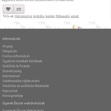
TAG-ek:
Háromszög
,
kristály
,
karika
,
fülbevaló
,
ezüst
Információk
Anyag
Fémjelzés
Fontos információ
Gyakran Ismételt Kérdések
Szállítás & Fizetés
Szavatosság
Impresszum
Adatkezelési tájékoztató
Vásárlási és szállítási feltételek
Kapcsolat
Honlaptérkép
Gyerek Ékszer webáruházak
Gyermek Ékszer Webáruház