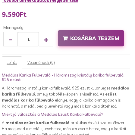
További termékadatok megjelenítése
9.590Ft
Mennyiség
-
+
KOSÁRBA TESZEM
Leírás
Vélemények (0)
Medálos Karika Fülbevaló - Háromszög kristály karika fülbevaló,
925 ezüst
A Háromszög kristály karika fülbevaló, 925 ezüst különleges
medálos
karika fülbevaló
, amely többféleképpen is viselhető. Az
ezüst
medálos karika fülbevaló
előnye, hogy a karika önmagában is
hordható, a medál pedig levehető vagy másik karikára áttehető.
Miért jó választás a Medálos Ezüst Karika Fülbevaló?
A
medálos ezüst karika fülbevaló
praktikus és változatos ékszer.
Ha megunod a medált, leveheted, másikra cserélheted, vagy a karikát
egyszerű ezüst karika fülbevalóként is viselheted.