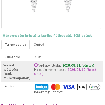
Háromszög kristály karika fülbevaló, 925 ezüst
Termék adatok
Gyártó
Cikkszám:
37059
Várható
Várható feladás:
2026. 08. 14. (péntek)
szállítás:
Ha eddig megrendeled:
2026. 08. 10. (hétfő
(csak
07.00)
munkanapokon)
Fizetés:
bankkártya, utánvét