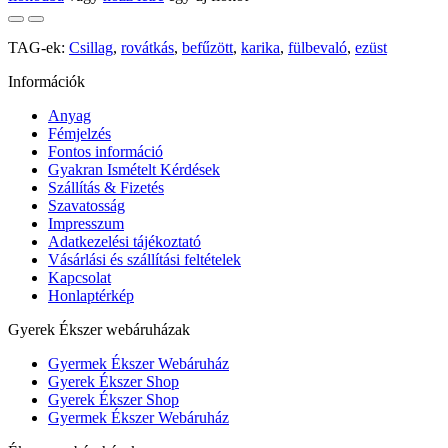
TAG-ek:
Csillag
,
rovátkás
,
befűzött
,
karika
,
fülbevaló
,
ezüst
Információk
Anyag
Fémjelzés
Fontos információ
Gyakran Ismételt Kérdések
Szállítás & Fizetés
Szavatosság
Impresszum
Adatkezelési tájékoztató
Vásárlási és szállítási feltételek
Kapcsolat
Honlaptérkép
Gyerek Ékszer webáruházak
Gyermek Ékszer Webáruház
Gyerek Ékszer Shop
Gyerek Ékszer Shop
Gyermek Ékszer Webáruház