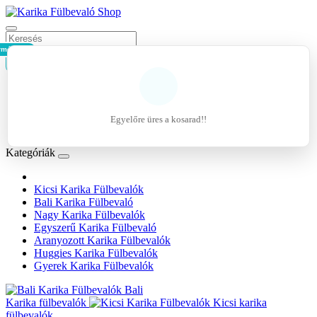
rmék - 0Ft
Kosár
Belépés
Regisztráció
Egyelőre üres a kosarad!!
Kívánságlista (0)
Kategóriák
Kicsi Karika Fülbevalók
Bali Karika Fülbevaló
Nagy Karika Fülbevalók
Egyszerű Karika Fülbevaló
Aranyozott Karika Fülbevalók
Huggies Karika Fülbevalók
Gyerek Karika Fülbevalók
Bali
Karika fülbevalók
Kicsi karika
fülbevalók