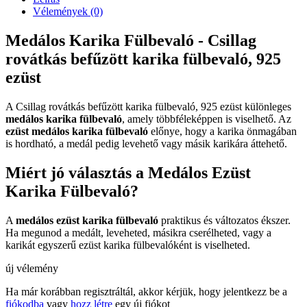
Vélemények (0)
Medálos Karika Fülbevaló - Csillag
rovátkás befűzött karika fülbevaló, 925
ezüst
A Csillag rovátkás befűzött karika fülbevaló, 925 ezüst különleges
medálos karika fülbevaló
, amely többféleképpen is viselhető. Az
ezüst medálos karika fülbevaló
előnye, hogy a karika önmagában
is hordható, a medál pedig levehető vagy másik karikára áttehető.
Miért jó választás a Medálos Ezüst
Karika Fülbevaló?
A
medálos ezüst karika fülbevaló
praktikus és változatos ékszer.
Ha megunod a medált, leveheted, másikra cserélheted, vagy a
karikát egyszerű ezüst karika fülbevalóként is viselheted.
új vélemény
Ha már korábban regisztráltál, akkor kérjük, hogy jelentkezz be a
fiókodba
vagy
hozz létre
egy új fiókot