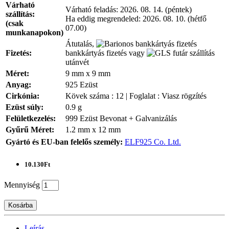
Várható
Várható feladás:
2026. 08. 14. (péntek)
szállítás:
Ha eddig megrendeled:
2026. 08. 10. (hétfő
(csak
07.00)
munkanapokon)
Átutalás,
Fizetés:
bankkártyás fizetés vagy
utánvét
Méret:
9 mm x 9 mm
Anyag:
925 Ezüst
Cirkónia:
Kövek száma : 12 | Foglalat : Viasz rögzítés
Ezüst súly:
0.9 g
Felületkezelés:
999 Ezüst Bevonat + Galvanizálás
Gyűrű Méret:
1.2 mm x 12 mm
Gyártó és EU-ban felelős személy:
ELF925 Co. Ltd.
10.130Ft
Mennyiség
Kosárba
Leírás