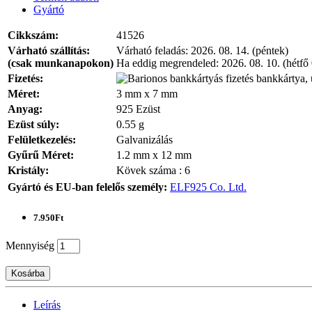
Gyártó
Cikkszám:
41526
Várható szállítás:
Várható feladás:
2026. 08. 14. (péntek)
(csak munkanapokon)
Ha eddig megrendeled:
2026. 08. 10. (hétfő
Fizetés:
bankkártya, 
Méret:
3 mm x 7 mm
Anyag:
925 Ezüst
Ezüst súly:
0.55 g
Felületkezelés:
Galvanizálás
Gyűrű Méret:
1.2 mm x 12 mm
Kristály:
Kövek száma : 6
Gyártó és EU-ban felelős személy:
ELF925 Co. Ltd.
7.950Ft
Mennyiség
Kosárba
Leírás