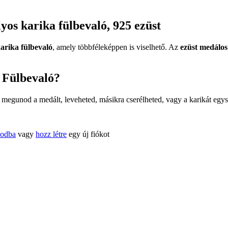
os karika fülbevaló, 925 ezüst
arika fülbevaló
, amely többféleképpen is viselhető. Az
ezüst medálos
 Fülbevaló?
 megunod a medált, leveheted, másikra cserélheted, vagy a karikát egysz
kodba
vagy
hozz létre
egy új fiókot