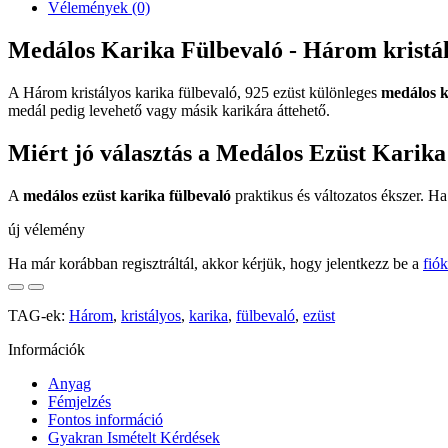
Vélemények (0)
Medálos Karika Fülbevaló - Három kristály
A Három kristályos karika fülbevaló, 925 ezüst különleges
medálos k
medál pedig levehető vagy másik karikára áttehető.
Miért jó választás a Medálos Ezüst Karika
A
medálos ezüst karika fülbevaló
praktikus és változatos ékszer. Ha
új vélemény
Ha már korábban regisztráltál, akkor kérjük, hogy jelentkezz be a
fió
TAG-ek:
Három
,
kristályos
,
karika
,
fülbevaló
,
ezüst
Információk
Anyag
Fémjelzés
Fontos információ
Gyakran Ismételt Kérdések