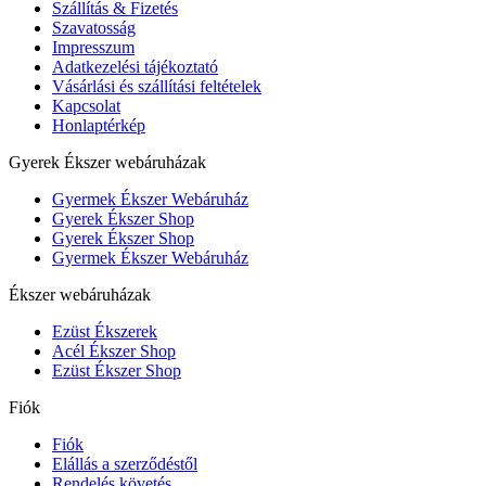
Szállítás & Fizetés
Szavatosság
Impresszum
Adatkezelési tájékoztató
Vásárlási és szállítási feltételek
Kapcsolat
Honlaptérkép
Gyerek Ékszer webáruházak
Gyermek Ékszer Webáruház
Gyerek Ékszer Shop
Gyerek Ékszer Shop
Gyermek Ékszer Webáruház
Ékszer webáruházak
Ezüst Ékszerek
Acél Ékszer Shop
Ezüst Ékszer Shop
Fiók
Fiók
Elállás a szerződéstől
Rendelés követés