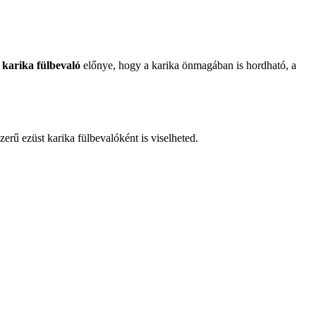
 karika fülbevaló
előnye, hogy a karika önmagában is hordható, a
erű ezüst karika fülbevalóként is viselheted.