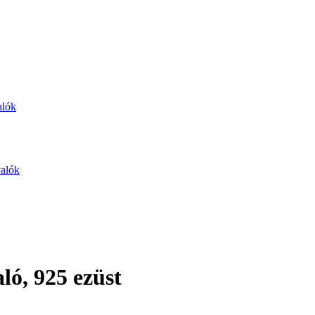
alók
valók
ló, 925 ezüst