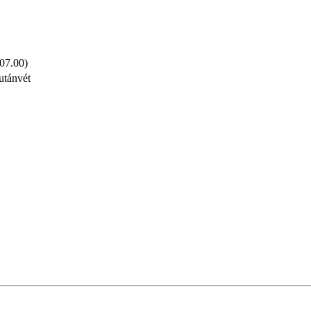
 07.00)
utánvét