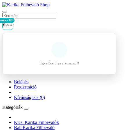
rmék - 0Ft
Kosár
Egyelőre üres a kosarad!!
Belépés
Regisztráció
Kívánságlista (0)
Kategóriák
Kicsi Karika Fülbevalók
Bali Karika Fülbevaló