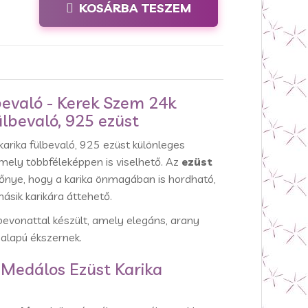
KOSÁRBA TESZEM
evaló - Kerek Szem 24k
ülbevaló, 925 ezüst
arika fülbevaló, 925 ezüst különleges
amely többféleképpen is viselhető. Az
ezüst
őnye, hogy a karika önmagában is hordható,
ásik karikára áttehető.
bevonattal készült, amely elegáns, arany
 alapú ékszernek.
a Medálos Ezüst Karika