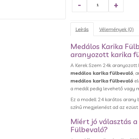
-
+
Leírás
Vélemények (0)
Medálos Karika Fülb
aranyozott karika f
A Kerek Szem 24k aranyozott k
medálos karika fülbevaló
, 
medálos karika fülbevaló
el
a medál pedig levehető vagy m
Ez a modell 24 karátos arany 
színű megjelenést ad az ezüst
Miért jó választás 
Fülbevaló?