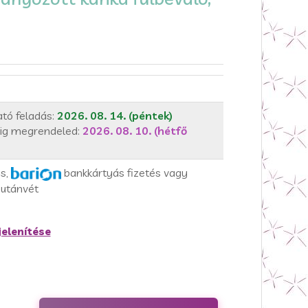
tó feladás:
2026. 08. 14. (péntek)
ig megrendeled:
2026. 08. 10. (hétfő
ás,
bankkártyás fizetés vagy
utánvét
elenítése