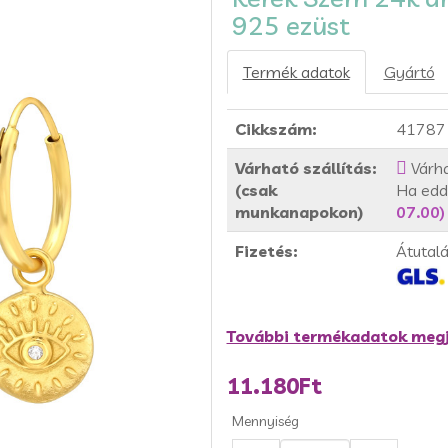
925 ezüst
Termék adatok
Gyártó
Cikkszám:
41787
Várható szállítás:
Várha
(csak
Ha edd
munkanapokon)
07.00)
Fizetés:
Átutal
További termékadatok megj
11.180Ft
Mennyiség