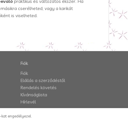
bevaló
praktikus és változatos ékszer. Ha
másikra cserélheted, vagy a karikát
ként is viselheted.
Fiók
Fiók
Elállás a szerződéstől
Rendelés követés
Kívánságlista
Hírlevél
e-kat engedélyezel.