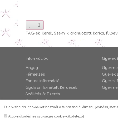
TAG-ek:
Kerek
,
Szem
,
k
,
aranyozott
,
karika
,
fülbev
Információk
Gyerek 
Anyag
Gyermek
Fémjelzés
Gyerek 
Fontos információ
Gyerek 
Gyakran Ismételt Kérdések
Gyermek
Szállítás & Fizetés
Szavatosság
Impresszum
Ez a weboldal cookie-kat használ a felhasználói élmény javítása, statis
Adatkezelési tájékoztató
Alapműködéshez szükséges cookie-k (kötelező)