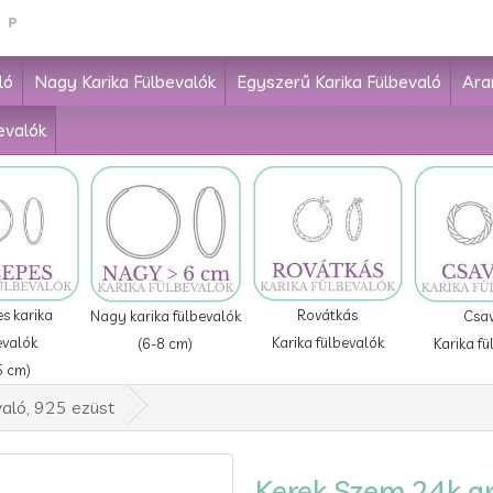
ló
Nagy Karika Fülbevalók
Egyszerű Karika Fülbevaló
Ara
evalók
Rovátkás
s karika
Nagy karika fülbevalók
Csa
Karika fülbevalók
evalók
(6-8 cm)
Karika fü
5 cm)
aló, 925 ezüst
Kerek Szem 24k ar