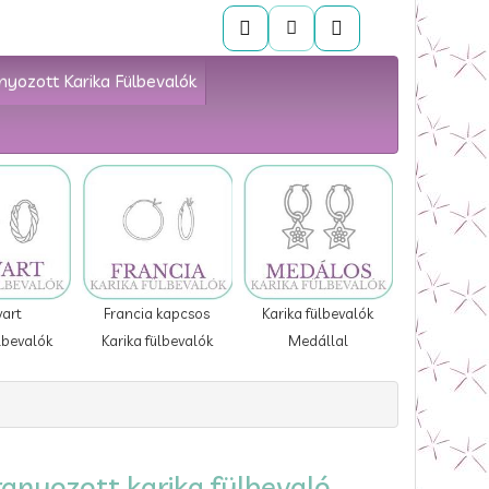
nyozott Karika Fülbevalók
vart
Francia kapcsos
Karika fülbevalók
lbevalók
Karika fülbevalók
Medállal
anyozott karika fülbevaló,