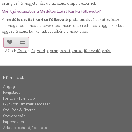
arany színű megjelenést ad az ezüst alapú ékszernek.
Miért jó választás a Medálos Ezüst Karika Fülbevaló?
A
medálos ezüst karika fülbevaló
praktikus és változatos ékszer.
Ha megunod a medált, leveheted, másikra cserélheted, vagy a karikát
egyszerű ezüst karika fülbevalóként is viselheted.
TAG-ek:
Csillag
,
és
,
Hold
,
k
,
aranyozott
,
karika
,
fülbevaló
,
ezüst
Információk
Anyag
Fémjelzés
Fontos információ
Gyakran Ismételt Kérdések
Szállítás & Fizetés
Szavatosság
Impresszum
Adatkezelési tájékoztató