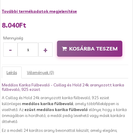
További termékadatok megjelenítése
8.040Ft
Mennyiség
-
+
KOSÁRBA TESZEM
Leírás
Vélemények (0)
Medálos Karika Fülbevaló - Csillag és Hold 24k aranyozott karika
fülbevaló, 925 ezüst
A Csillag és Hold 24k aranyozott karika fülbevaló, 925 ezüst
különleges
medálos karika fülbevaló
, amely többféleképpen is
viselhető. Az
ezüst medálos karika fülbevaló
előnye, hogy a karika
önmagában is hordható, a medál pedig levehető vagy másik karikára
áttehető.
Ez a modell 24 karátos arany bevonattal készült, amely elegáns,