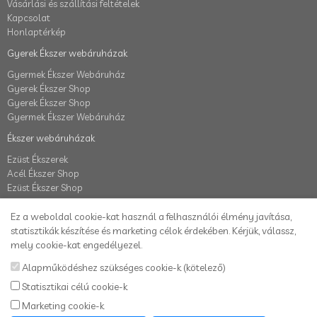
Vásárlási és szállítási feltételek
Kapcsolat
Honlaptérkép
Gyerek Ékszer webáruházak
Gyermek Ékszer Webáruház
Gyerek Ékszer Shop
Gyerek Ékszer Shop
Gyermek Ékszer Webáruház
Ékszer webáruházak
Ezüst Ékszerek
Acél Ékszer Shop
Ezüst Ékszer Shop
Fiók
Ez a weboldal cookie-kat használ a felhasználói élmény javítása,
Fiók
statisztikák készítése és marketing célok érdekében. Kérjük, válassz,
Elállás a szerződéstől
mely cookie-kat engedélyezel.
Rendelés követés
Alapműködéshez szükséges cookie-k (kötelező)
Kívánságlista
Statisztikai célú cookie-k
Hírlevél
Marketing cookie-k
Karikafülbevaló webáruház