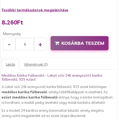
További termékadatok megjelenítése
8.260Ft
Mennyiség
-
+
KOSÁRBA TESZEM
Leírás
Vélemények (0)
Medálos Karika Fülbevaló - Lakat szív 24k aranyozott karika
fülbevaló, 925 ezüst
A Lakat szív 24k aranyozott karika fülbevaló, 925 ezüst különleges
medálos karika fülbevaló
, amely többféleképpen is viselhető. Az
ezüst medálos karika fülbevaló
előnye, hogy a karika önmagában
is hordható, a medál pedig levehető vagy másik karikára áttehető.
Ez a modell 24 karátos arany bevonattal készült, amely elegáns,
arany színű megjelenést ad az ezüst alapú ékszernek.