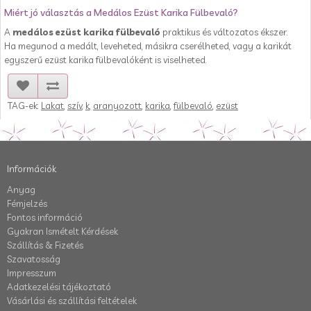
Miért jó választás a Medálos Ezüst Karika Fülbevaló?
A
medálos ezüst karika fülbevaló
praktikus és változatos ékszer.
Ha megunod a medált, leveheted, másikra cserélheted, vagy a karikát
egyszerű ezüst karika fülbevalóként is viselheted.
TAG-ek:
Lakat
,
szív
,
k
,
aranyozott
,
karika
,
fülbevaló
,
ezüst
Információk
Anyag
Fémjelzés
Fontos információ
Gyakran Ismételt Kérdések
Szállítás & Fizetés
Szavatosság
Impresszum
Adatkezelési tájékoztató
Vásárlási és szállítási feltételek