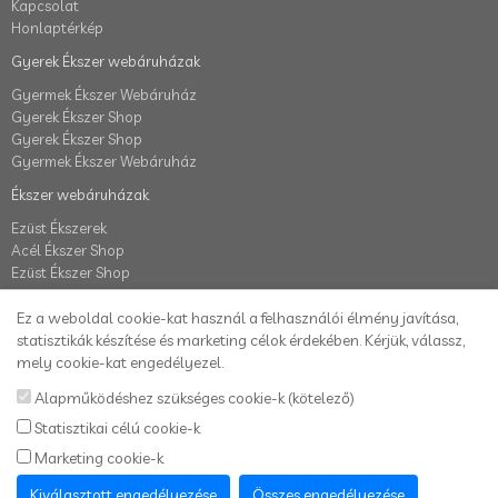
Kapcsolat
Honlaptérkép
Gyerek Ékszer webáruházak
Gyermek Ékszer Webáruház
Gyerek Ékszer Shop
Gyerek Ékszer Shop
Gyermek Ékszer Webáruház
Ékszer webáruházak
Ezüst Ékszerek
Acél Ékszer Shop
Ezüst Ékszer Shop
Fiók
Ez a weboldal cookie-kat használ a felhasználói élmény javítása,
Fiók
statisztikák készítése és marketing célok érdekében. Kérjük, válassz,
Elállás a szerződéstől
mely cookie-kat engedélyezel.
Rendelés követés
Alapműködéshez szükséges cookie-k (kötelező)
Kívánságlista
Statisztikai célú cookie-k
Hírlevél
Marketing cookie-k
Karikafülbevaló webáruház
Kiválasztott engedélyezése
Összes engedélyezése