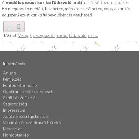
A
medálos ezüst karika fülbevaló
praktikus és változatos ékszer.
Ha megunod a medált, leveheted, másikra cserélheted, vagy a karikát
egyszerű ezüst karika fülbevalóként is viselheted.
TAG-ek:
Virág
,
k
,
aranyozott
,
karika
,
fülbevaló
,
ezüst
Információk
Anyag
Fémjelzés
Fontos információ
Gyakran Ismételt Kérdések
Szállítás & Fizetés
Szavatosság
Impresszum
Adatkezelési tájékoztató
Vásárlási és szállítási feltételek
Kapcsolat
Honlaptérkép