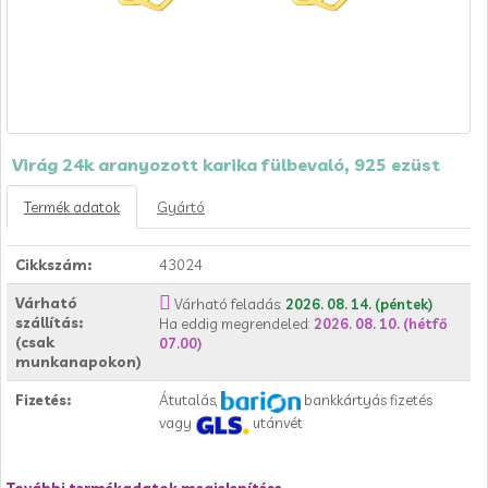
Virág 24k aranyozott karika fülbevaló, 925 ezüst
Termék adatok
Gyártó
Cikkszám:
43024
Várható
Várható feladás:
2026. 08. 14. (péntek)
szállítás:
Ha eddig megrendeled:
2026. 08. 10. (hétfő
(csak
07.00)
munkanapokon)
Fizetés:
Átutalás,
bankkártyás fizetés
vagy
utánvét