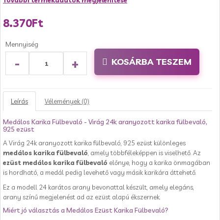
További termékadatok megjelenítése
8.370Ft
Mennyiség
-
+
KOSÁRBA TESZEM
Leírás
Vélemények (0)
Medálos Karika Fülbevaló - Virág 24k aranyozott karika fülbevaló,
925 ezüst
A Virág 24k aranyozott karika fülbevaló, 925 ezüst különleges
medálos karika fülbevaló
, amely többféleképpen is viselhető. Az
ezüst medálos karika fülbevaló
előnye, hogy a karika önmagában
is hordható, a medál pedig levehető vagy másik karikára áttehető.
Ez a modell 24 karátos arany bevonattal készült, amely elegáns,
arany színű megjelenést ad az ezüst alapú ékszernek.
Miért jó választás a Medálos Ezüst Karika Fülbevaló?