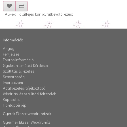
TAG-ek:
Halálfejes
,
karika
,
fülbevaló
,
ezüst
Információk
Anyag
Fémjelzés
Fontos információ
Gyakran Ismételt Kérdések
Szállítás & Fizetés
Szavatosság
Impresszum
Adatkezelési tájékoztató
Vásárlási és szállítási feltételek
Kapcsolat
Honlaptérkép
Gyerek Ékszer webáruházak
Gyermek Ékszer Webáruház