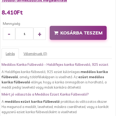
További termékadatok megjelenítése
8.410Ft
Mennyiség
-
+
KOSÁRBA TESZEM
Leírás
Vélemények (0)
Medálos Karika Fülbevaló - Halálfejes karika fülbevaló, 925 ezüst
A Halálfejes karika fülbevaló, 925 ezüst különleges
medálos karika
fülbevaló
, amely többféleképpen is viselhető. Az
ezüst medálos
karika fülbevaló
előnye, hogy a karika önmagában is hordható, a
medál pedig levehető vagy másik karikára áttehető.
Miért jó választás a Medálos Ezüst Karika Fülbevaló?
A
medálos ezüst karika fülbevaló
praktikus és változatos ékszer.
Ha megunod a medált, leveheted, másikra cserélheted, vagy a karikát
egyszerű ezüst karika fülbevalóként is viselheted.