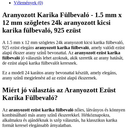
Vélemények (0)
Aranyozott Karika Fülbevaló - 1.5 mm x
12 mm szögletes 24k aranyozott kicsi
karika fülbevaló, 925 ezüst
A 1.5 mm x 12 mm szögletes 24k aranyozott kicsi karika fülbevaló,
925 ezüst elegáns
aranyozott karika fülbevaló
, amely valódi ezüst
alapú ékszer arany színű bevonattal. Az
aranyozott ezüst karika
fülbevaló
jó választás lehet azoknak, akik szeretik az arany hatását,
de ezüst alapú karika fülbevalót keresnek.
Ez a modell 24 karátos arany bevonattal készült, amely elegáns,
arany színű megjelenést ad az ezüst alapú ékszernek.
Miért jó választás az Aranyozott Ezüst
Karika Fülbevaló?
Az
aranyozott ezüst karika fülbevaló
nőies, látványos és könnyen
kombinálható más arany színű ékszerekkel. Hétköznapokra,
alkalmakra és ajándéknak is szép választás, ha klasszikus karika
formát keresel elegánsabb árnyalatban.