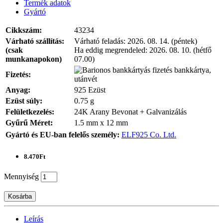
Termék adatok
Gyártó
Cikkszám:
43234
Várható szállítás:
Várható feladás:
2026. 08. 14. (péntek)
(csak
Ha eddig megrendeled:
2026. 08. 10. (hétfő
munkanapokon)
07.00)
bankkártya,
Fizetés:
utánvét
Anyag:
925 Ezüst
Ezüst súly:
0.75 g
Felületkezelés:
24K Arany Bevonat + Galvanizálás
Gyűrű Méret:
1.5 mm x 12 mm
Gyártó és EU-ban felelős személy:
ELF925 Co. Ltd.
8.470Ft
Mennyiség
Kosárba
Leírás