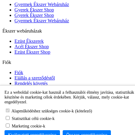
Gyermek Ékszer Webáruház
Gyerek Ékszer Shop
Gyerek Ékszer Shop
Gyermek Ékszer Webáruház
Ékszer webáruházak
Ezüst Ékszerek
Acél Ékszer Shop
Ezüst Ékszer Shop
Fiók
Fiók
Elállás a szerződéstől
Rendelés követés
Kívánságlista
Ez a weboldal cookie-kat használ a felhasználói élmény javítása, statisztikák
Hírlevél
készítése és marketing célok érdekében. Kérjük, válassz, mely cookie-kat
engedélyezel.
Karikafülbevaló webáruház
Alapműködéshez szükséges cookie-k (kötelező)
Statisztikai célú cookie-k
Marketing cookie-k
Kiválasztott engedélyezése
Összes engedélyezése