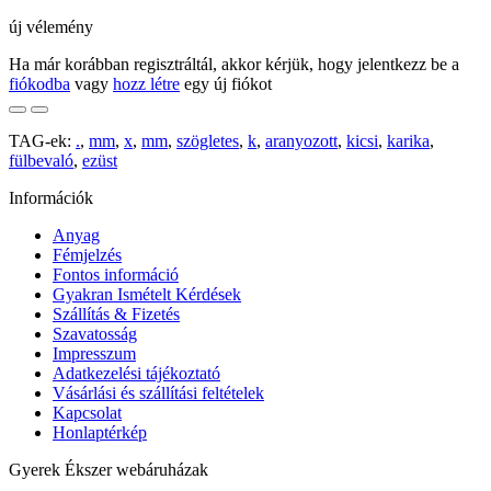
új vélemény
Ha már korábban regisztráltál, akkor kérjük, hogy jelentkezz be a
fiókodba
vagy
hozz létre
egy új fiókot
TAG-ek:
.
,
mm
,
x
,
mm
,
szögletes
,
k
,
aranyozott
,
kicsi
,
karika
,
fülbevaló
,
ezüst
Információk
Anyag
Fémjelzés
Fontos információ
Gyakran Ismételt Kérdések
Szállítás & Fizetés
Szavatosság
Impresszum
Adatkezelési tájékoztató
Vásárlási és szállítási feltételek
Kapcsolat
Honlaptérkép
Gyerek Ékszer webáruházak