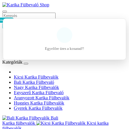
rmék - 0Ft
Kosár
Belépés
Regisztráció
Egyelőre üres a kosarad!!
Kívánságlista (0)
Kategóriák
Kicsi Karika Fülbevalók
Bali Karika Fülbevaló
Nagy Karika Fülbevalók
Egyszerű Karika Fülbevaló
Aranyozott Karika Fülbevalók
Huggies Karika Fülbevalók
Gyerek Karika Fülbevalók
Bali
Karika fülbevalók
Kicsi karika
fülbevalók