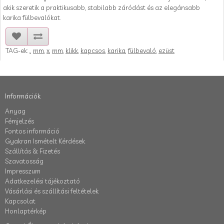
akik szeretik a praktikusabb, stabilabb záródást és az elegánsabb
karika fülbevalókat.
TAG-ek:
.
,
mm
,
x
,
mm
,
klikk
,
kapcsos
,
karika
,
fülbevaló
,
ezüst
Információk
Anyag
Fémjelzés
Fontos információ
Gyakran Ismételt Kérdések
Szállítás & Fizetés
Szavatosság
Impresszum
Adatkezelési tájékoztató
Vásárlási és szállítási feltételek
Kapcsolat
Honlaptérkép