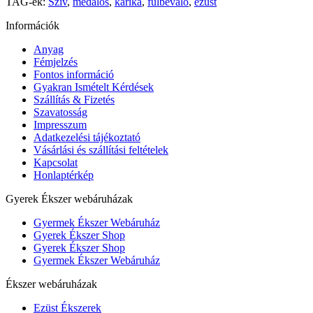
TAG-ek:
Szív
,
medálos
,
karika
,
fülbevaló
,
ezüst
Információk
Anyag
Fémjelzés
Fontos információ
Gyakran Ismételt Kérdések
Szállítás & Fizetés
Szavatosság
Impresszum
Adatkezelési tájékoztató
Vásárlási és szállítási feltételek
Kapcsolat
Honlaptérkép
Gyerek Ékszer webáruházak
Gyermek Ékszer Webáruház
Gyerek Ékszer Shop
Gyerek Ékszer Shop
Gyermek Ékszer Webáruház
Ékszer webáruházak
Ezüst Ékszerek