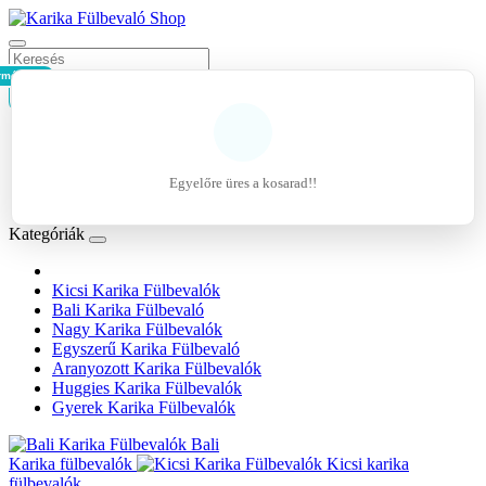
rmék - 0Ft
Kosár
Belépés
Regisztráció
Egyelőre üres a kosarad!!
Kívánságlista (0)
Kategóriák
Kicsi Karika Fülbevalók
Bali Karika Fülbevaló
Nagy Karika Fülbevalók
Egyszerű Karika Fülbevaló
Aranyozott Karika Fülbevalók
Huggies Karika Fülbevalók
Gyerek Karika Fülbevalók
Bali
Karika fülbevalók
Kicsi karika
fülbevalók