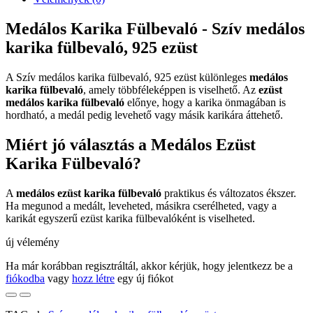
Medálos Karika Fülbevaló - Szív medálos
karika fülbevaló, 925 ezüst
A Szív medálos karika fülbevaló, 925 ezüst különleges
medálos
karika fülbevaló
, amely többféleképpen is viselhető. Az
ezüst
medálos karika fülbevaló
előnye, hogy a karika önmagában is
hordható, a medál pedig levehető vagy másik karikára áttehető.
Miért jó választás a Medálos Ezüst
Karika Fülbevaló?
A
medálos ezüst karika fülbevaló
praktikus és változatos ékszer.
Ha megunod a medált, leveheted, másikra cserélheted, vagy a
karikát egyszerű ezüst karika fülbevalóként is viselheted.
új vélemény
Ha már korábban regisztráltál, akkor kérjük, hogy jelentkezz be a
fiókodba
vagy
hozz létre
egy új fiókot