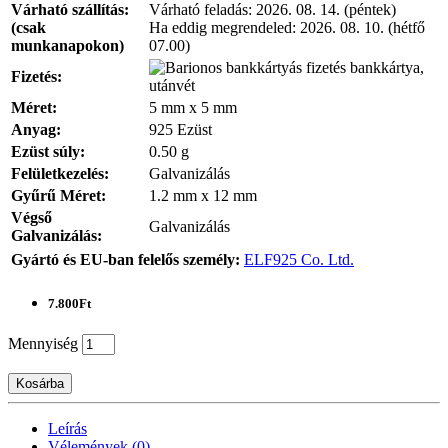
Várható szállítás:
Várható feladás:
2026. 08. 14. (péntek)
(csak
Ha eddig megrendeled:
2026. 08. 10. (hétfő
munkanapokon)
07.00)
bankkártya,
Fizetés:
utánvét
Méret:
5 mm x 5 mm
Anyag:
925 Ezüst
Ezüst súly:
0.50 g
Felületkezelés:
Galvanizálás
Gyűrű Méret:
1.2 mm x 12 mm
Végső
Galvanizálás
Galvanizálás:
Gyártó és EU-ban felelős személy:
ELF925 Co. Ltd.
7.800Ft
Mennyiség
Kosárba
Leírás
Vélemények (0)