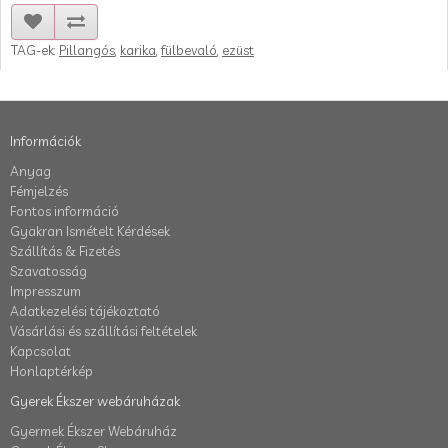
TAG-ek:
Pillangós
,
karika
,
fülbevaló
,
ezüst
Információk
Anyag
Fémjelzés
Fontos információ
Gyakran Ismételt Kérdések
Szállítás & Fizetés
Szavatosság
Impresszum
Adatkezelési tájékoztató
Vásárlási és szállítási feltételek
Kapcsolat
Honlaptérkép
Gyerek Ékszer webáruházak
Gyermek Ékszer Webáruház