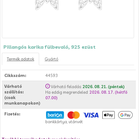
Pillangós karika fülbevaló, 925 ezüst
Termék adatok
Gyártó
Cikkszám:
44593
Várható
Várható feladás:
2026. 08. 21. (péntek)
szállítás:
Ha eddig megrendeled:
2026. 08. 17. (hétfő
(csak
07.00)
munkanapokon)
Fizetés:
bankkártya, utánvét