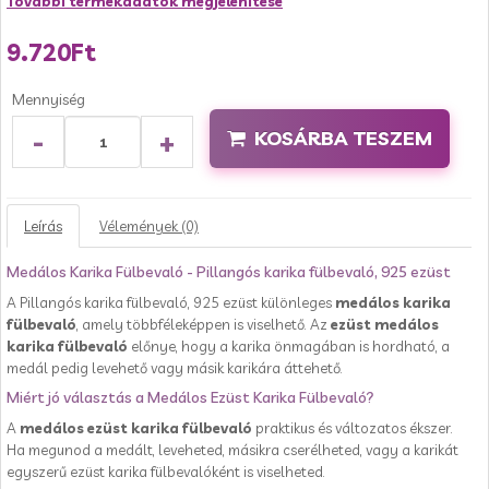
További termékadatok megjelenítése
9.720Ft
Mennyiség
-
+
KOSÁRBA TESZEM
Leírás
Vélemények (0)
Medálos Karika Fülbevaló - Pillangós karika fülbevaló, 925 ezüst
A Pillangós karika fülbevaló, 925 ezüst különleges
medálos karika
fülbevaló
, amely többféleképpen is viselhető. Az
ezüst medálos
karika fülbevaló
előnye, hogy a karika önmagában is hordható, a
medál pedig levehető vagy másik karikára áttehető.
Miért jó választás a Medálos Ezüst Karika Fülbevaló?
A
medálos ezüst karika fülbevaló
praktikus és változatos ékszer.
Ha megunod a medált, leveheted, másikra cserélheted, vagy a karikát
egyszerű ezüst karika fülbevalóként is viselheted.