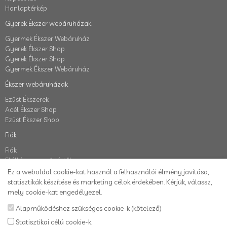
Honlaptérkép
Gyerek Ékszer webáruházak
Gyermek Ékszer Webáruház
Gyerek Ékszer Shop
Gyerek Ékszer Shop
Gyermek Ékszer Webáruház
Ékszer webáruházak
Ezüst Ékszerek
Acél Ékszer Shop
Ezüst Ékszer Shop
Fiók
Fiók
Elállás a szerződéstől
Rendelés követés
Ez a weboldal cookie-kat használ a felhasználói élmény javítása,
Kívánságlista
statisztikák készítése és marketing célok érdekében. Kérjük, válassz,
Hírlevél
mely cookie-kat engedélyezel.
Alapműködéshez szükséges cookie-k (kötelező)
Karikafülbevaló webáruház
Statisztikai célú cookie-k