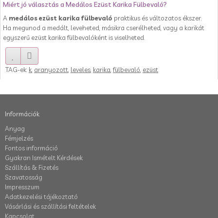
Miért jó választás a Medálos Ezüst Karika Fülbevaló?
A
medálos ezüst karika fülbevaló
praktikus és változatos ékszer.
Ha megunod a medált, leveheted, másikra cserélheted, vagy a karikát
egyszerű ezüst karika fülbevalóként is viselheted.
TAG-ek:
k
,
aranyozott
,
leveles
,
karika
,
fülbevaló
,
ezüst
Információk
Anyag
Fémjelzés
Fontos információ
Gyakran Ismételt Kérdések
Szállítás & Fizetés
Szavatosság
Impresszum
Adatkezelési tájékoztató
Vásárlási és szállítási feltételek
Kapcsolat