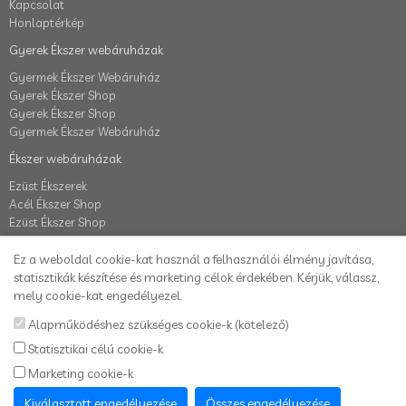
Kapcsolat
Honlaptérkép
Gyerek Ékszer webáruházak
Gyermek Ékszer Webáruház
Gyerek Ékszer Shop
Gyerek Ékszer Shop
Gyermek Ékszer Webáruház
Ékszer webáruházak
Ezüst Ékszerek
Acél Ékszer Shop
Ezüst Ékszer Shop
Fiók
Ez a weboldal cookie-kat használ a felhasználói élmény javítása,
Fiók
statisztikák készítése és marketing célok érdekében. Kérjük, válassz,
Elállás a szerződéstől
mely cookie-kat engedélyezel.
Rendelés követés
Alapműködéshez szükséges cookie-k (kötelező)
Kívánságlista
Statisztikai célú cookie-k
Hírlevél
Marketing cookie-k
Karikafülbevaló webáruház
Kiválasztott engedélyezése
Összes engedélyezése