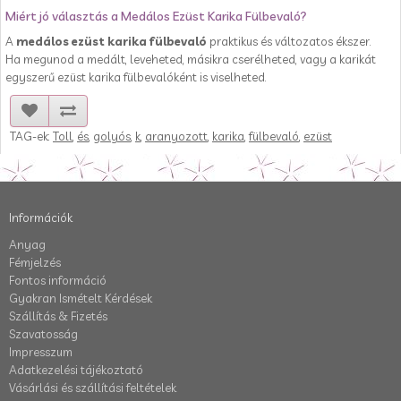
Miért jó választás a Medálos Ezüst Karika Fülbevaló?
A
medálos ezüst karika fülbevaló
praktikus és változatos ékszer.
Ha megunod a medált, leveheted, másikra cserélheted, vagy a karikát
egyszerű ezüst karika fülbevalóként is viselheted.
TAG-ek:
Toll
,
és
,
golyós
,
k
,
aranyozott
,
karika
,
fülbevaló
,
ezüst
Információk
Anyag
Fémjelzés
Fontos információ
Gyakran Ismételt Kérdések
Szállítás & Fizetés
Szavatosság
Impresszum
Adatkezelési tájékoztató
Vásárlási és szállítási feltételek