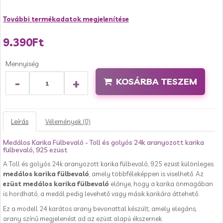
További termékadatok megjelenítése
9.390Ft
Mennyiség
-
+
KOSÁRBA TESZEM
Leírás
Vélemények (0)
Medálos Karika Fülbevaló - Toll és golyós 24k aranyozott karika
fülbevaló, 925 ezüst
A Toll és golyós 24k aranyozott karika fülbevaló, 925 ezüst különleges
medálos karika fülbevaló
, amely többféleképpen is viselhető. Az
ezüst medálos karika fülbevaló
előnye, hogy a karika önmagában
is hordható, a medál pedig levehető vagy másik karikára áttehető.
Ez a modell 24 karátos arany bevonattal készült, amely elegáns,
arany színű megjelenést ad az ezüst alapú ékszernek.