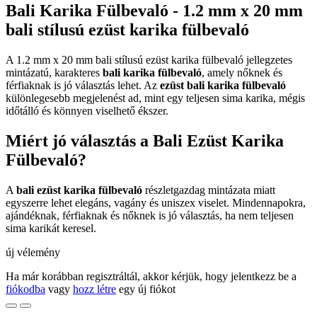
Bali Karika Fülbevaló - 1.2 mm x 20 mm
bali stílusú ezüst karika fülbevaló
A 1.2 mm x 20 mm bali stílusú ezüst karika fülbevaló jellegzetes
mintázatú, karakteres
bali karika fülbevaló
, amely nőknek és
férfiaknak is jó választás lehet. Az
ezüst bali karika fülbevaló
különlegesebb megjelenést ad, mint egy teljesen sima karika, mégis
időtálló és könnyen viselhető ékszer.
Miért jó választás a Bali Ezüst Karika
Fülbevaló?
A
bali ezüst karika fülbevaló
részletgazdag mintázata miatt
egyszerre lehet elegáns, vagány és uniszex viselet. Mindennapokra,
ajándéknak, férfiaknak és nőknek is jó választás, ha nem teljesen
sima karikát keresel.
új vélemény
Ha már korábban regisztráltál, akkor kérjük, hogy jelentkezz be a
fiókodba
vagy
hozz létre
egy új fiókot