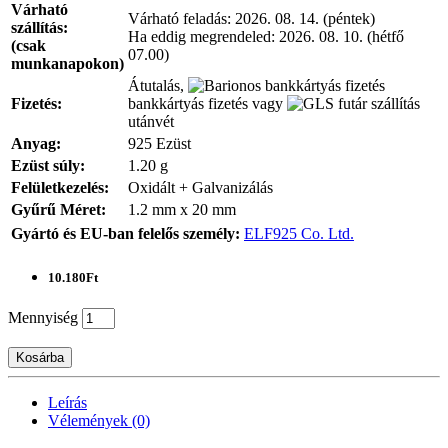
Várható
Várható feladás:
2026. 08. 14. (péntek)
szállítás:
Ha eddig megrendeled:
2026. 08. 10. (hétfő
(csak
07.00)
munkanapokon)
Átutalás,
Fizetés:
bankkártyás fizetés vagy
utánvét
Anyag:
925 Ezüst
Ezüst súly:
1.20 g
Felületkezelés:
Oxidált + Galvanizálás
Gyűrű Méret:
1.2 mm x 20 mm
Gyártó és EU-ban felelős személy:
ELF925 Co. Ltd.
10.180Ft
Mennyiség
Kosárba
Leírás
Vélemények (0)