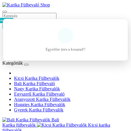
rmék - 0Ft
Kosár
Belépés
Regisztráció
Egyelőre üres a kosarad!!
Kívánságlista (0)
Kategóriák
Kicsi Karika Fülbevalók
Bali Karika Fülbevaló
Nagy Karika Fülbevalók
Egyszerű Karika Fülbevaló
Aranyozott Karika Fülbevalók
Huggies Karika Fülbevalók
Gyerek Karika Fülbevalók
Bali
Karika fülbevalók
Kicsi karika
fülbevalók