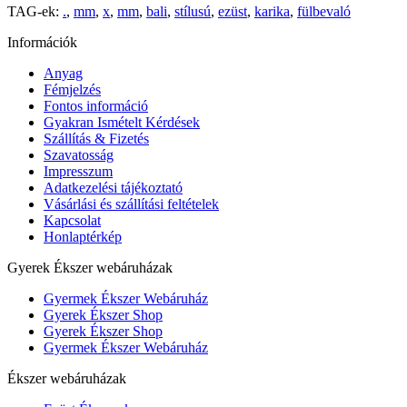
TAG-ek:
.
,
mm
,
x
,
mm
,
bali
,
stílusú
,
ezüst
,
karika
,
fülbevaló
Információk
Anyag
Fémjelzés
Fontos információ
Gyakran Ismételt Kérdések
Szállítás & Fizetés
Szavatosság
Impresszum
Adatkezelési tájékoztató
Vásárlási és szállítási feltételek
Kapcsolat
Honlaptérkép
Gyerek Ékszer webáruházak
Gyermek Ékszer Webáruház
Gyerek Ékszer Shop
Gyerek Ékszer Shop
Gyermek Ékszer Webáruház
Ékszer webáruházak