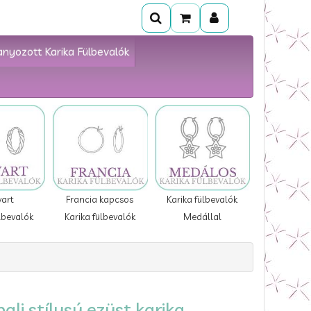
anyozott Karika Fülbevalók
vart
Francia kapcsos
Karika fülbevalók
lbevalók
Karika fülbevalók
Medállal
li stílusú ezüst karika