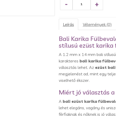
-
+
Leírás
Vélemények (0)
Bali Karika Fülbeva
stílusú ezüst karika
A 1.2 mm x 14 mm bali stílusú 
karakteres
bali karika fülbev
választás lehet. Az
ezüst bali
megjelenést ad, mint egy telje
viselhető ékszer.
Miért jó választás a
A
bali ezüst karika fülbeval
lehet elegáns, vagány és unisz
férfiaknak és nőknek is jó vála