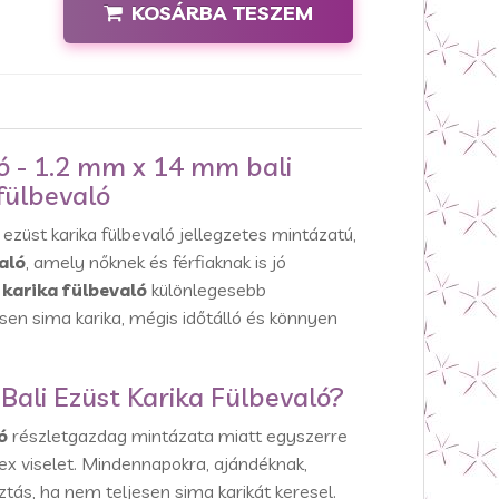
KOSÁRBA TESZEM
ló - 1.2 mm x 14 mm bali
 fülbevaló
ezüst karika fülbevaló jellegzetes mintázatú,
aló
, amely nőknek és férfiaknak is jó
 karika fülbevaló
különlegesebb
sen sima karika, mégis időtálló és könnyen
 Bali Ezüst Karika Fülbevaló?
ó
részletgazdag mintázata miatt egyszerre
ex viselet. Mindennapokra, ajándéknak,
sztás, ha nem teljesen sima karikát keresel.