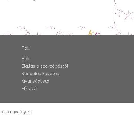
Fiók
Fiók
Elállás a szerződéstől
Rendelés követés
Kívánságlista
Hírlevél
e-kat engedélyezel.