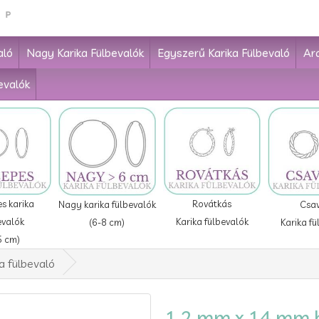
aló
Nagy Karika Fülbevalók
Egyszerű Karika Fülbevaló
Ar
evalók
Rovátkás
s karika
Nagy karika fülbevalók
Csa
Karika fülbevalók
evalók
(6-8 cm)
Karika fü
5 cm)
a fülbevaló
1.2 mm x 14 mm ba