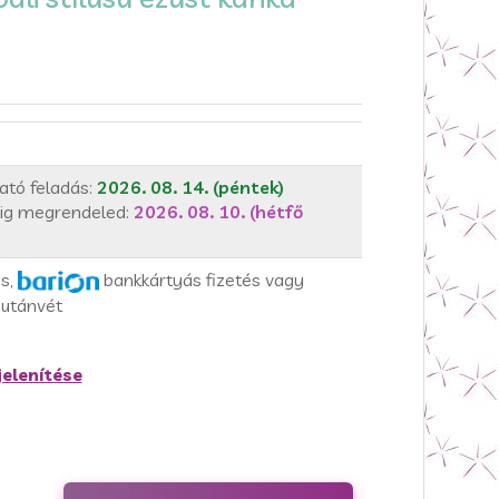
ató feladás:
2026. 08. 14. (péntek)
ig megrendeled:
2026. 08. 10. (hétfő
ás,
bankkártyás fizetés vagy
utánvét
elenítése