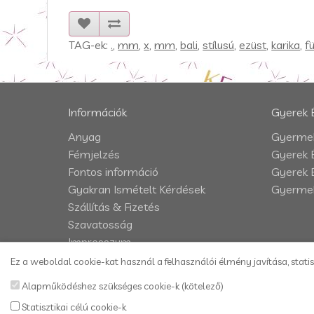
TAG-ek:
.
,
mm
,
x
,
mm
,
bali
,
stílusú
,
ezüst
,
karika
,
f
Információk
Gyerek 
Anyag
Gyermek
Fémjelzés
Gyerek 
Fontos információ
Gyerek 
Gyakran Ismételt Kérdések
Gyermek
Szállítás & Fizetés
Szavatosság
Impresszum
Adatkezelési tájékoztató
Ez a weboldal cookie-kat használ a felhasználói élmény javítása, statis
Vásárlási és szállítási feltételek
Alapműködéshez szükséges cookie-k (kötelező)
Kapcsolat
Statisztikai célú cookie-k
Honlaptérkép