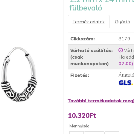
fülbevaló
Termék adatok
Gyártó
Cikkszám:
8179
Várható szállítás:
Várh
(csak
Ha edd
munkanapokon)
07.00)
Fizetés:
Átutal
További termékadatok megj
10.320Ft
Mennyiség