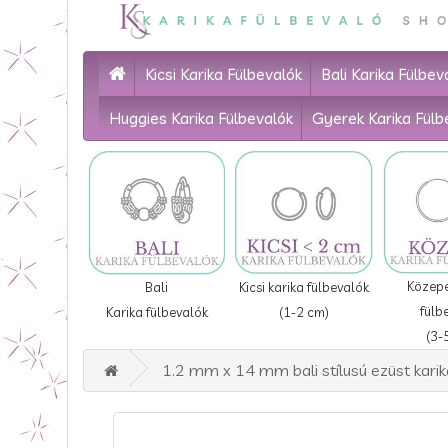
Kicsi Karika Fülbevalók
Bali Karika Fülbev
Huggies Karika Fülbevalók
Gyerek Karika Fülb
Közepe
Bali
Kicsi karika fülbevalók
fülb
Karika fülbevalók
(1-2 cm)
(3-
1.2 mm x 14 mm bali stílusú ezüst karik