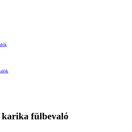
alók
valók
 karika fülbevaló