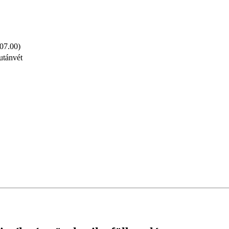
 07.00)
utánvét