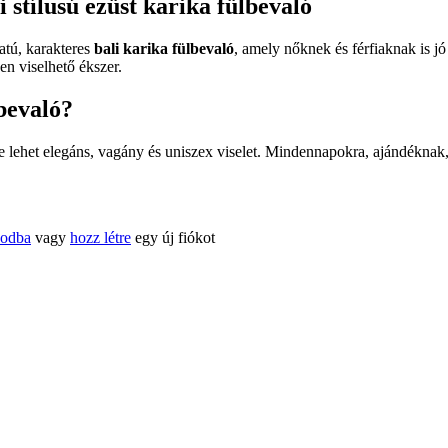
stílusú ezüst karika fülbevaló
atú, karakteres
bali karika fülbevaló
, amely nőknek és férfiaknak is jó
en viselhető ékszer.
bevaló?
 lehet elegáns, vagány és uniszex viselet. Mindennapokra, ajándéknak, 
kodba
vagy
hozz létre
egy új fiókot