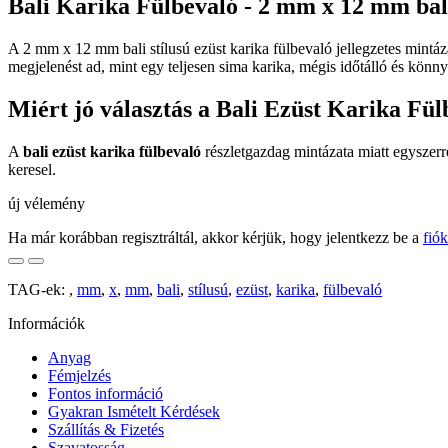
Bali Karika Fülbevaló - 2 mm x 12 mm bali 
A 2 mm x 12 mm bali stílusú ezüst karika fülbevaló jellegzetes mintáz
megjelenést ad, mint egy teljesen sima karika, mégis időtálló és könny
Miért jó választás a Bali Ezüst Karika Fül
A
bali ezüst karika fülbevaló
részletgazdag mintázata miatt egyszerre
keresel.
új vélemény
Ha már korábban regisztráltál, akkor kérjük, hogy jelentkezz be a
fió
TAG-ek:
,
mm
,
x
,
mm
,
bali
,
stílusú
,
ezüst
,
karika
,
fülbevaló
Információk
Anyag
Fémjelzés
Fontos információ
Gyakran Ismételt Kérdések
Szállítás & Fizetés
Szavatosság