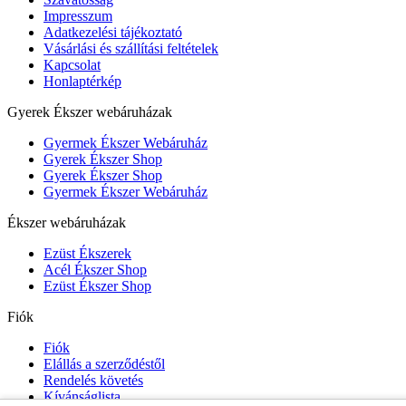
Impresszum
Adatkezelési tájékoztató
Vásárlási és szállítási feltételek
Kapcsolat
Honlaptérkép
Gyerek Ékszer webáruházak
Gyermek Ékszer Webáruház
Gyerek Ékszer Shop
Gyerek Ékszer Shop
Gyermek Ékszer Webáruház
Ékszer webáruházak
Ezüst Ékszerek
Acél Ékszer Shop
Ezüst Ékszer Shop
Fiók
Fiók
Elállás a szerződéstől
Rendelés követés
Kívánságlista