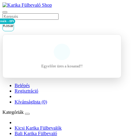
rmék - 0Ft
Kosár
Egyelőre üres a kosarad!!
Belépés
Regisztráció
Kívánságlista (0)
Kategóriák
Kicsi Karika Fülbevalók
Bali Karika Fülbevaló