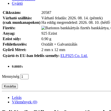
Gyártó
Cikkszám:
20587
Várható szállítás:
Várható feladás:
2026. 08. 14. (péntek)
(csak munkanapokon)
Ha eddig megrendeled:
2026. 08. 10. (hétfő
Fizetés:
bankkártya, 
Anyag:
925 Ezüst
Ezüst súly:
0.90 g
Felületkezelés:
Oxidált + Galvanizálás
Gyűrű Méret:
2 mm x 12 mm
Gyártó és EU-ban felelős személy:
ELF925 Co. Ltd.
9.080Ft
Mennyiség
Kosárba
Leírás
Vélemények (0)