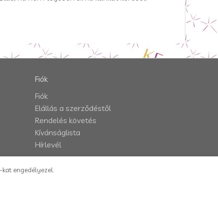
Fiók
Fiók
Elállás a szerződéstől
Rendelés követés
Kívánságlista
Hírlevél
e-kat engedélyezel.