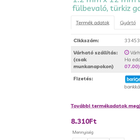
fülbevaló, türkiz g
Termék adatok
Gyártó
Cikkszám:
33453
Várható szállítás:
Várh
(csak
Ha edd
munkanapokon)
07.00)
Fizetés:
bankká
További termékadatok megj
8.310Ft
Mennyiség