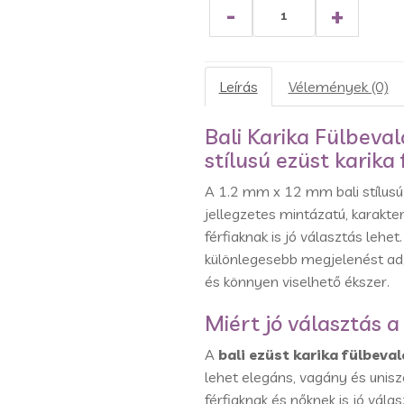
-
+
Leírás
Vélemények (0)
Bali Karika Fülbeva
stílusú ezüst karika 
A 1.2 mm x 12 mm bali stílusú e
jellegzetes mintázatú, karakte
férfiaknak is jó választás lehet
különlegesebb megjelenést ad, 
és könnyen viselhető ékszer.
Miért jó választás a
A
bali ezüst karika fülbeval
lehet elegáns, vagány és unisz
férfiaknak és nőknek is jó vála