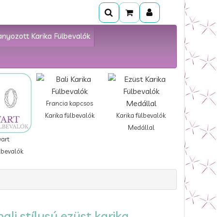
anyozott Karika Fülbevalók
Francia kapcsos
Karika fülbevalók
Karika fülbevalók
Medállal
vart
lbevalók
li stílusú ezüst karika