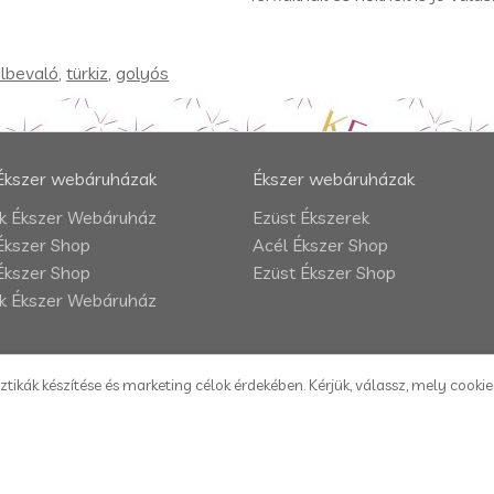
ülbevaló
,
türkiz
,
golyós
Ékszer webáruházak
Ékszer webáruházak
 Ékszer Webáruház
Ezüst Ékszerek
Ékszer Shop
Acél Ékszer Shop
Ékszer Shop
Ezüst Ékszer Shop
 Ékszer Webáruház
ztikák készítése és marketing célok érdekében. Kérjük, válassz, mely cooki