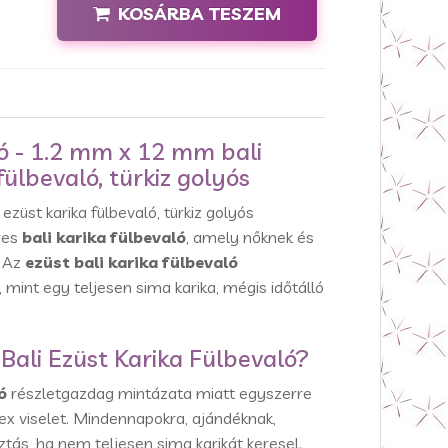
KOSÁRBA TESZEM
ló - 1.2 mm x 12 mm bali
fülbevaló, türkiz golyós
züst karika fülbevaló, türkiz golyós
res
bali karika fülbevaló
, amely nőknek és
. Az
ezüst bali karika fülbevaló
mint egy teljesen sima karika, mégis időtálló
 Bali Ezüst Karika Fülbevaló?
ó
részletgazdag mintázata miatt egyszerre
ex viselet. Mindennapokra, ajándéknak,
sztás, ha nem teljesen sima karikát keresel.