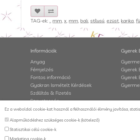
TAG-ek:
.
,
mm
,
x
,
mm
,
bali
,
stílusú
,
ezüst
,
karika
,
f
Információk
Gyerek 
Anyag
Gyermek
Fémjelzés
Gyerek 
Fontos információ
Gyerek 
Gyakran Ismételt Kérdések
Gyermek
Szállítás & Fizetés
Szavatosság
Impresszum
Ez a weboldal cookie-kat használ a felhasználói élmény javítása, statis
Adatkezelési tájékoztató
Alapműködéshez szükséges cookie-k (kötelező)
Vásárlási és szállítási feltételek
Statisztikai célú cookie-k
Kapcsolat
Marketing cookie-k
Honlaptérkép