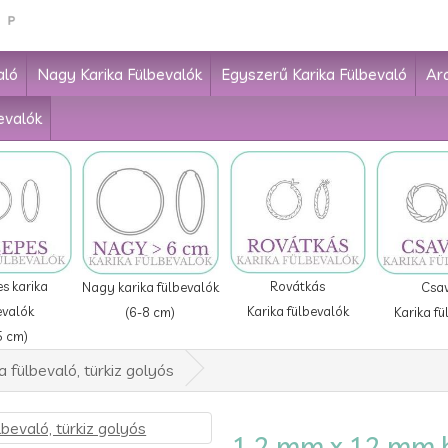
aló
Nagy Karika Fülbevalók
Egyszerű Karika Fülbevaló
Ar
evalók
Rovátkás
s karika
Nagy karika fülbevalók
Csa
Karika fülbevalók
evalók
(6-8 cm)
Karika fü
5 cm)
 fülbevaló, türkiz golyós
1.2 mm x 12 mm ba