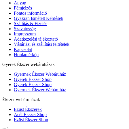
Anyag
Fémjelzés
Fontos információ
Gyakran Ismételt Kérdések
Szállítás & Fizetés
Szavatosság
Impresszum
Adatkezelési tájékoztató
Vásárlási és szállítási feltételek
Kapcsolat
Honlaptérkép
Gyerek Ékszer webáruházak
Gyermek Ékszer Webáruház
Gyerek Ékszer Shop
Gyerek Ékszer Shop
Gyermek Ékszer Webáruház
Ékszer webáruházak
Ezüst Ékszerek
Acél Ékszer Shop
Ezüst Ékszer Shop