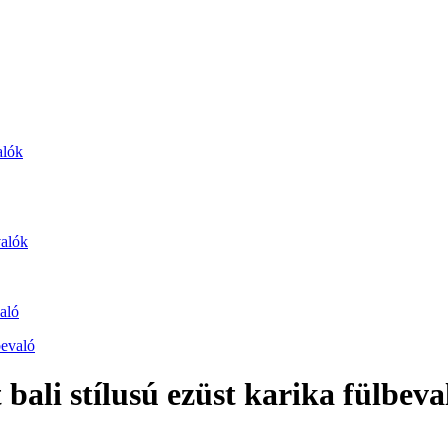
alók
valók
aló
ali stílusú ezüst karika fülbeva