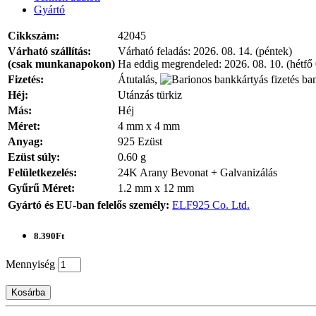
Gyártó
Cikkszám:
42045
Várható szállítás:
Várható feladás:
2026. 08. 14. (péntek)
(csak munkanapokon)
Ha eddig megrendeled:
2026. 08. 10. (hétfő
Fizetés:
Átutalás,
ban
Héj:
Utánzás türkiz
Más:
Héj
Méret:
4 mm x 4 mm
Anyag:
925 Ezüst
Ezüst súly:
0.60 g
Felületkezelés:
24K Arany Bevonat + Galvanizálás
Gyűrű Méret:
1.2 mm x 12 mm
Gyártó és EU-ban felelős személy:
ELF925 Co. Ltd.
8.390Ft
Mennyiség
Kosárba