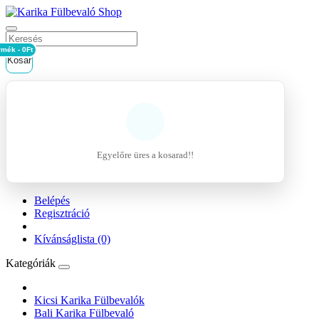
rmék - 0Ft
Kosár
Egyelőre üres a kosarad!!
Belépés
Regisztráció
Kívánságlista (0)
Kategóriák
Kicsi Karika Fülbevalók
Bali Karika Fülbevaló