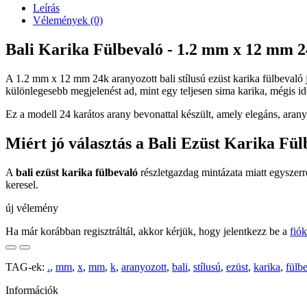
Leírás
Vélemények (0)
Bali Karika Fülbevaló - 1.2 mm x 12 mm 24k
A 1.2 mm x 12 mm 24k aranyozott bali stílusú ezüst karika fülbevaló j
különlegesebb megjelenést ad, mint egy teljesen sima karika, mégis id
Ez a modell 24 karátos arany bevonattal készült, amely elegáns, arany
Miért jó választás a Bali Ezüst Karika Fül
A
bali ezüst karika fülbevaló
részletgazdag mintázata miatt egyszerre
keresel.
új vélemény
Ha már korábban regisztráltál, akkor kérjük, hogy jelentkezz be a
fió
TAG-ek:
.
,
mm
,
x
,
mm
,
k
,
aranyozott
,
bali
,
stílusú
,
ezüst
,
karika
,
fülb
Információk