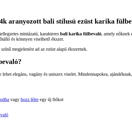
 aranyozott bali stílusú ezüst karika fülb
ellegzetes mintázatú, karakteres
bali karika fülbevaló
, amely nőknek é
őtálló és könnyen viselhető ékszer.
 színű megjelenést ad az ezüst alapú ékszernek.
bevaló?
 lehet elegáns, vagány és uniszex viselet. Mindennapokra, ajándéknak, 
kodba
vagy
hozz létre
egy új fiókot
evaló