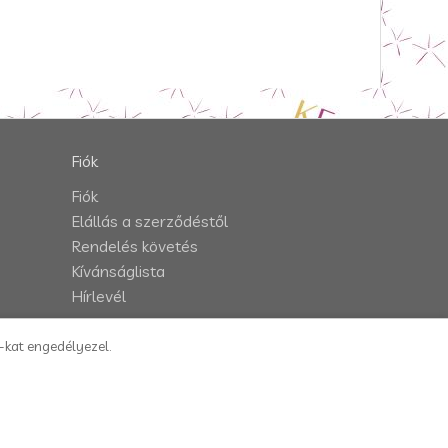
Fiók
Fiók
Elállás a szerződéstől
Rendelés követés
Kívánságlista
Hírlevél
e-kat engedélyezel.