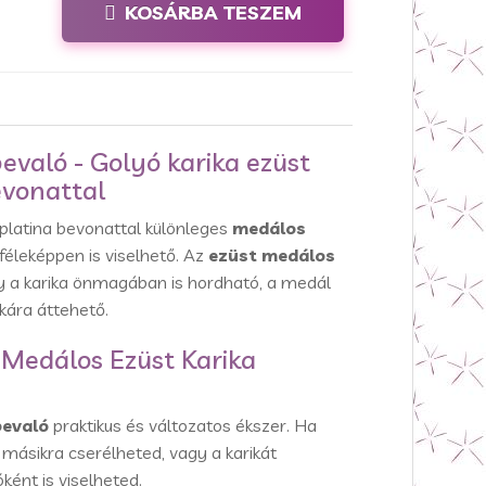
KOSÁRBA TESZEM
evaló - Golyó karika ezüst
evonattal
 platina bevonattal különleges
medálos
féleképpen is viselhető. Az
ezüst medálos
 a karika önmagában is hordható, a medál
kára áttehető.
a Medálos Ezüst Karika
bevaló
praktikus és változatos ékszer. Ha
másikra cserélheted, vagy a karikát
ként is viselheted.