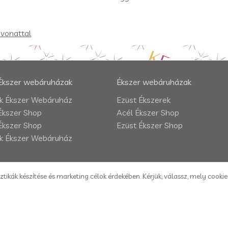
vonattal
Ékszer webáruházak
Ékszer webáruházak
 Ékszer Webáruház
Ezüst Ékszerek
Ékszer Shop
Acél Ékszer Shop
Ékszer Shop
Ezüst Ékszer Shop
 Ékszer Webáruház
ztikák készítése és marketing célok érdekében. Kérjük, válassz, mely cooki