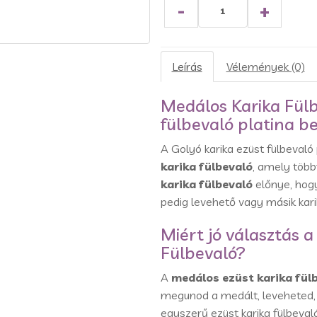
-
+
Leírás
Vélemények (0)
Medálos Karika Fülb
fülbevaló platina b
A Golyó karika ezüst fülbevaló
karika fülbevaló
, amely több
karika fülbevaló
előnye, hogy
pedig levehető vagy másik kari
Miért jó választás 
Fülbevaló?
A
medálos ezüst karika fül
megunod a medált, leveheted, 
egyszerű ezüst karika fülbevaló