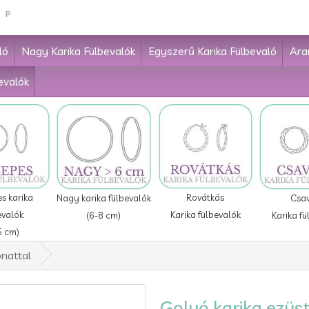
ló
Nagy Karika Fülbevalók
Egyszerű Karika Fülbevaló
Ara
evalók
Rovátkás
s karika
Nagy karika fülbevalók
Csa
Karika fülbevalók
evalók
(6-8 cm)
Karika fü
5 cm)
onattal
Golyó karika ezüst