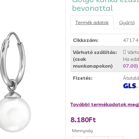
bevonattal
Termék adatok
Gyártó
Cikkszám:
47174
Várható szállítás:
Várha
(csak
Ha edd
munkanapokon)
07.00)
Fizetés:
Átutal
További termékadatok megj
8.180Ft
Mennyiség