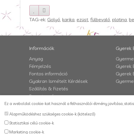
TAG-ek:
Golyó
,
karika
,
ezüst
,
fülbevaló
,
platina
,
be
Információk
Gyerek 
Anyag
Gyermek
Fémjelzés
Gyerek 
Fontos információ
Gyerek 
Gyakran Ismételt Kérdések
Gyermek
Szállítás & Fizetés
Szavatosság
Impresszum
Ez a weboldal cookie-kat használ a felhasználói élmény javítása, statis
Adatkezelési tájékoztató
Alapműködéshez szükséges cookie-k (kötelező)
Vásárlási és szállítási feltételek
Statisztikai célú cookie-k
Kapcsolat
Marketing cookie-k
Honlaptérkép