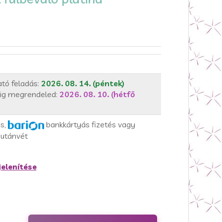
tó feladás:
2026. 08. 14. (péntek)
ig megrendeled:
2026. 08. 10. (hétfő
ás,
bankkártyás fizetés vagy
utánvét
elenítése