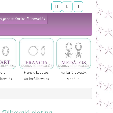
nyozott Karika Fülbevalók
vart
Francia kapcsos
Karika fülbevalók
lbevalók
Karika fülbevalók
Medállal
 fülbevaló platina