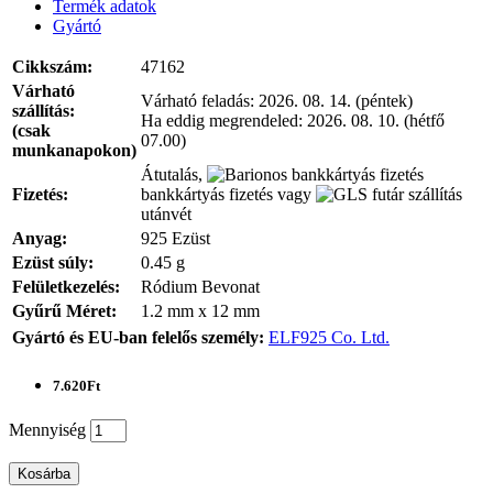
Termék adatok
Gyártó
Cikkszám:
47162
Várható
Várható feladás:
2026. 08. 14. (péntek)
szállítás:
Ha eddig megrendeled:
2026. 08. 10. (hétfő
(csak
07.00)
munkanapokon)
Átutalás,
Fizetés:
bankkártyás fizetés vagy
utánvét
Anyag:
925 Ezüst
Ezüst súly:
0.45 g
Felületkezelés:
Ródium Bevonat
Gyűrű Méret:
1.2 mm x 12 mm
Gyártó és EU-ban felelős személy:
ELF925 Co. Ltd.
7.620Ft
Mennyiség
Kosárba