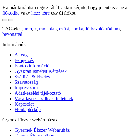
Ha már korábban regisztráltál, akkor kérjük, hogy jelentkezz be a
fiókodba
vagy
hozz létre
egy új fiókot
TAG-ek:
.
,
mm
,
x
,
mm
,
alap
,
ezüst
,
karika
,
fülbevaló
,
ródium
,
bevonattal
Információk
Anyag
Fémjelzés
Fontos információ
Gyakran Ismételt Kérdések
Szállítás & Fizetés
Szavatosság
Impresszum
Adatkezelési tájékoztató
Vásárlási és szállítási feltételek
Kapcsolat
Honlaptérkép
Gyerek Ékszer webáruházak
Gyermek Ékszer Webáruház
Gyerek Ékszer Shop