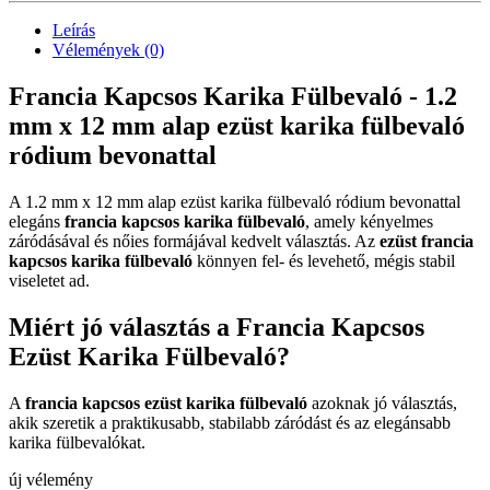
Leírás
Vélemények (0)
Francia Kapcsos Karika Fülbevaló - 1.2
mm x 12 mm alap ezüst karika fülbevaló
ródium bevonattal
A 1.2 mm x 12 mm alap ezüst karika fülbevaló ródium bevonattal
elegáns
francia kapcsos karika fülbevaló
, amely kényelmes
záródásával és nőies formájával kedvelt választás. Az
ezüst francia
kapcsos karika fülbevaló
könnyen fel- és levehető, mégis stabil
viseletet ad.
Miért jó választás a Francia Kapcsos
Ezüst Karika Fülbevaló?
A
francia kapcsos ezüst karika fülbevaló
azoknak jó választás,
akik szeretik a praktikusabb, stabilabb záródást és az elegánsabb
karika fülbevalókat.
új vélemény