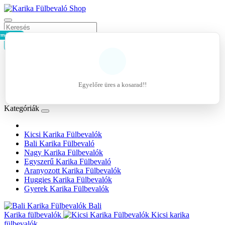
rmék - 0Ft
Kosár
Belépés
Regisztráció
Egyelőre üres a kosarad!!
Kívánságlista (0)
Kategóriák
Kicsi Karika Fülbevalók
Bali Karika Fülbevaló
Nagy Karika Fülbevalók
Egyszerű Karika Fülbevaló
Aranyozott Karika Fülbevalók
Huggies Karika Fülbevalók
Gyerek Karika Fülbevalók
Bali
Karika fülbevalók
Kicsi karika
fülbevalók