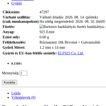
Gyártó
Cikkszám:
47297
Várható szállítás:
Várható feladás:
2026. 08. 14. (péntek)
(csak munkanapokon)
Ha eddig megrendeled:
2026. 08. 10. (hétfő
Fizetés:
bankkártya, 
Anyag:
925 Ezüst
Ezüst súly:
0.60 g
Felületkezelés:
Rózsaarany 18k Bevonat + Galvanizálás
Gyűrű Méret:
1.2 mm x 14 mm
Gyártó és EU-ban felelős személy:
ELF925 Co. Ltd.
8.150Ft
Mennyiség
Kosárba
Leírás
Vélemények (0)