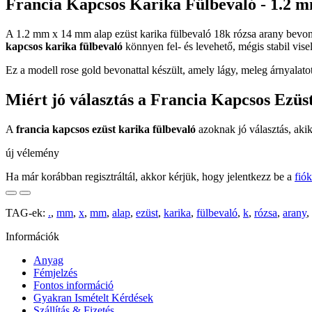
Francia Kapcsos Karika Fülbevaló - 1.2 m
A 1.2 mm x 14 mm alap ezüst karika fülbevaló 18k rózsa arany bevon
kapcsos karika fülbevaló
könnyen fel- és levehető, mégis stabil visel
Ez a modell rose gold bevonattal készült, amely lágy, meleg árnyalato
Miért jó választás a Francia Kapcsos Ezüs
A
francia kapcsos ezüst karika fülbevaló
azoknak jó választás, akik
új vélemény
Ha már korábban regisztráltál, akkor kérjük, hogy jelentkezz be a
fió
TAG-ek:
.
,
mm
,
x
,
mm
,
alap
,
ezüst
,
karika
,
fülbevaló
,
k
,
rózsa
,
arany
,
Információk
Anyag
Fémjelzés
Fontos információ
Gyakran Ismételt Kérdések
Szállítás & Fizetés