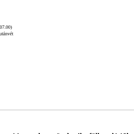
 07.00)
utánvét