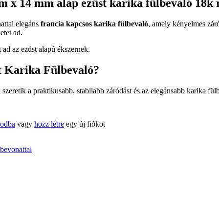
m x 14 mm alap ezüst karika fülbevaló 18k 
attal elegáns
francia kapcsos karika fülbevaló
, amely kényelmes záró
etet ad.
t ad az ezüst alapú ékszernek.
t Karika Fülbevaló?
 szeretik a praktikusabb, stabilabb záródást és az elegánsabb karika fül
kodba
vagy
hozz létre
egy új fiókot
bevonattal