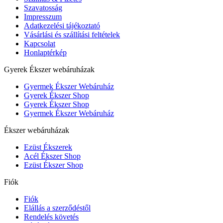
Szavatosság
Impresszum
Adatkezelési tájékoztató
Vásárlási és szállítási feltételek
Kapcsolat
Honlaptérkép
Gyerek Ékszer webáruházak
Gyermek Ékszer Webáruház
Gyerek Ékszer Shop
Gyerek Ékszer Shop
Gyermek Ékszer Webáruház
Ékszer webáruházak
Ezüst Ékszerek
Acél Ékszer Shop
Ezüst Ékszer Shop
Fiók
Fiók
Elállás a szerződéstől
Rendelés követés