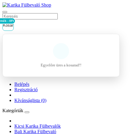
rmék - 0Ft
Kosár
Egyelőre üres a kosarad!!
Belépés
Regisztráció
Kívánságlista (0)
Kategóriák
Kicsi Karika Fülbevalók
Bali Karika Fülbevaló