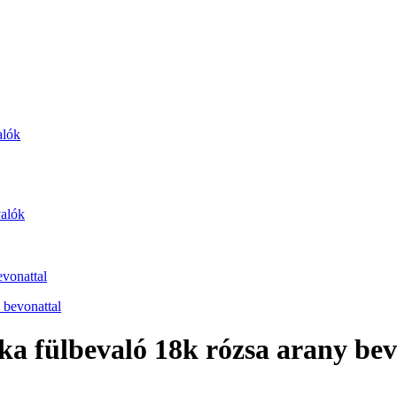
alók
valók
evonattal
ka fülbevaló 18k rózsa arany bev