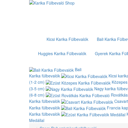
Kicsi Karika Fülbevalók
Bali Karika Fülbe
Huggies Karika Fülbevalók
Gyerek Karika Fül
Bali
Karika fülbevalók
Kicsi karik
(1-2 cm)
Közepes 
(3-5 cm)
Nagy karika fülbev
(6-8 cm)
Rovátkás
Karika fülbevalók
Csavar
Karika fülbevalók
Francia ka
Karika fülbevalók
Medállal