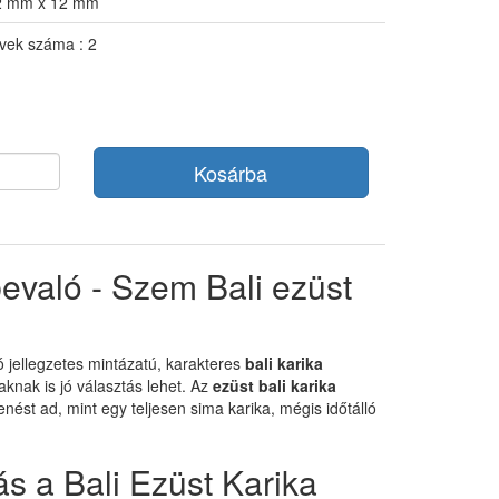
2 mm x 12 mm
vek száma : 2
Kosárba
bevaló - Szem Bali ezüst
ó jellegzetes mintázatú, karakteres
bali karika
aknak is jó választás lehet. Az
ezüst bali karika
ést ad, mint egy teljesen sima karika, mégis időtálló
ás a Bali Ezüst Karika