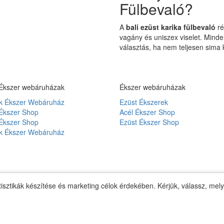
Fülbevaló?
A
bali ezüst karika fülbevaló
ré
vagány és uniszex viselet. Minde
választás, ha nem teljesen sima k
Ékszer webáruházak
Ékszer webáruházak
 Ékszer Webáruház
Ezüst Ékszerek
Ékszer Shop
Acél Ékszer Shop
Ékszer Shop
Ezüst Ékszer Shop
 Ékszer Webáruház
tisztikák készítése és marketing célok érdekében. Kérjük, válassz, mel