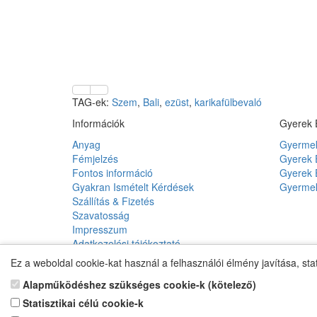
TAG-ek:
Szem
,
Bali
,
ezüst
,
karikafülbevaló
Információk
Gyerek 
Anyag
Gyermek
Fémjelzés
Gyerek 
Fontos információ
Gyerek 
Gyakran Ismételt Kérdések
Gyermek
Szállítás & Fizetés
Szavatosság
Impresszum
Adatkezelési tájékoztató
Vásárlási és szállítási feltételek
Ez a weboldal cookie-kat használ a felhasználói élmény javítása, sta
Kapcsolat
Alapműködéshez szükséges cookie-k (kötelező)
Honlaptérkép
Statisztikai célú cookie-k