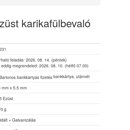
züst karikafülbevaló
231
rható feladás:
2026. 08. 14. (péntek)
 eddig megrendeled:
2026. 08. 10. (hétfő 07.00)
bankkártya, utánvét
8 mm x 5.5 mm
5 Ezüst
70 g
idált + Galvanizálás