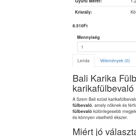
Gyűrű Méret:
1.
Kristály:
Kö
8.510Ft
Mennyiség
Leírás
Vélemények (0)
Bali Karika Fül
karikafülbevaló
A Szem Bali ezüst karikafülbeval
fülbevaló
, amely nőknek és férfi
fülbevaló
különlegesebb megjelen
és könnyen viselhető ékszer.
Miért jó választ