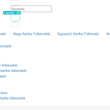
0 termék - 0Ft
Kosár
való
Nagy Karika Fülbevalók
Egyszerű Karika Fülbevaló
Ar
bevalók
a fülbevalók
karika fülbevalók
alók
t
pcsos
Karika fülbevalók