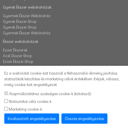
Gyerek Ékszer webáruházak
Gyermek Ékszer Webáruház
Gyerek Ékszer Shop
Gyerek Ékszer Shop
Gyermek Ékszer Webáruház
Ékszer webáruházak
Ezüst Ékszerek
Acél Ékszer Shop
Ezüst Ékszer Shop
Fiók
Ez a weboldal cookie-kat használ a felhasználói élmény javítása,
Fiók
statisztikák készítése és marketing célok érdekében. Kérjük, válassz,
Elállás a szerződéstől
mely cookie-kat engedélyezel.
Rendelés követés
Alapműködéshez szükséges cookie-k (kötelező)
Kívánságlista
Statisztikai célú cookie-k
Hírlevél
Marketing cookie-k
Karikafülbevaló webáruház
Kiválasztott engedélyezése
Összes engedélyezése