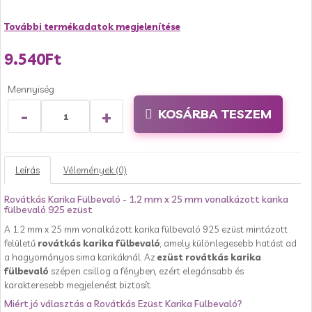
További termékadatok megjelenítése
9.540Ft
Mennyiség
-
+
KOSÁRBA TESZEM
Leírás
Vélemények (0)
Rovátkás Karika Fülbevaló - 1.2 mm x 25 mm vonalkázott karika
fülbevaló 925 ezüst
A 1.2 mm x 25 mm vonalkázott karika fülbevaló 925 ezüst mintázott
felületű
rovátkás karika fülbevaló
, amely különlegesebb hatást ad
a hagyományos sima karikáknál. Az
ezüst rovátkás karika
fülbevaló
szépen csillog a fényben, ezért elegánsabb és
karakteresebb megjelenést biztosít.
Miért jó választás a Rovátkás Ezüst Karika Fülbevaló?