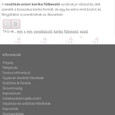
A
rovátkás ezüst karika fülbevaló
azoknak jó választás, akik
szeretik a klasszikus karika formát, de egy kis extra mintázatot és
fényjátékot is szeretnének az ékszerben.
TAG-ek:
.
,
mm
,
x
,
mm
,
vonalkázott
,
karika
,
fülbevaló
,
ezüst
Információk
Anyag
Fémjelzés
Fontos információ
Gyakran Ismételt Kérdések
Szállítás & Fizetés
Szavatosság
Impresszum
Adatkezelési tájékoztató
Vásárlási és szállítási feltételek
Kapcsolat
Honlaptérkép