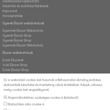
Adatkezelési tájékoztató
Vásárlási és szállítási feltételek
Kapcsolat
Honlaptérkép
Gyerek Ékszer webáruházak
Gyermek Ékszer Webáruház
Gyerek Ékszer Shop
Gyerek Ékszer Shop
Gyermek Ékszer Webáruház
Ékszer webáruházak
Ezüst Ékszerek
Acél Ékszer Shop
Ezüst Ékszer Shop
Fiók
Ez a weboldal cookie-kat használ a felhasználói élmény javítása,
Fiók
statisztikák készítése és marketing célok érdekében. Kérjük, válassz,
Elállás a szerződéstől
mely cookie-kat engedélyezel.
Rendelés követés
Alapműködéshez szükséges cookie-k (kötelező)
Kívánságlista
Statisztikai célú cookie-k
Hírlevél