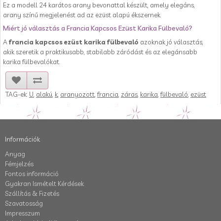
Ez a modell 24 karátos arany bevonattal készült, amely elegáns,
arany színű megjelenést ad az ezüst alapú ékszernek.
Miért jó választás a Francia Kapcsos Ezüst Karika Fülbevaló?
A
francia kapcsos ezüst karika fülbevaló
azoknak jó választás,
akik szeretik a praktikusabb, stabilabb záródást és az elegánsabb
karika fülbevalókat.
TAG-ek:
U
,
alakú
,
k
,
aranyozott
,
francia
,
záras
,
karika
,
fülbevaló
,
ezüst
Információk
Anyag
Fémjelzés
Fontos információ
Gyakran Ismételt Kérdések
Szállítás & Fizetés
Szavatosság
Impresszum