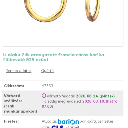
U alakú 24k aranyozott francia záras karika
fülbevaló 925 ezüst
Termék adatok
Gyártó
Cikkszám:
47533
Várható
Várható feladás:
2026. 08. 14. (péntek)
szállítás:
Ha eddig megrendeled:
2026. 08. 10. (hétfő
(csak
07.00)
munkanapokon)
Fizetés:
Átutalás,
bankkártyás fizetés
vagy
utánvét