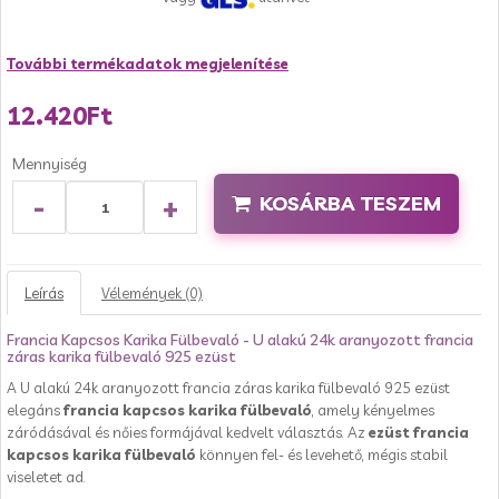
További termékadatok megjelenítése
12.420Ft
Mennyiség
-
+
KOSÁRBA TESZEM
Leírás
Vélemények (0)
Francia Kapcsos Karika Fülbevaló - U alakú 24k aranyozott francia
záras karika fülbevaló 925 ezüst
A U alakú 24k aranyozott francia záras karika fülbevaló 925 ezüst
elegáns
francia kapcsos karika fülbevaló
, amely kényelmes
záródásával és nőies formájával kedvelt választás. Az
ezüst francia
kapcsos karika fülbevaló
könnyen fel- és levehető, mégis stabil
viseletet ad.