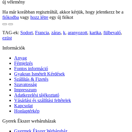
új vélemény
Ha már korábban regisztráltál, akkor kérjük, hogy jelentkezz be a
fiókodba
vagy
hozz létre
egy új fiókot
TAG-ek:
Sodort
,
Francia
,
záras
,
k
,
aranyozott
,
karika
,
fülbevaló
,
ezüst
Információk
Anyag
Fémjelzés
Fontos információ
Gyakran Ismételt Kérdések
Szállítás & Fizetés
Szavatosság
Impresszum
Adatkezelési tájékoztató
Vásárlási és szállítási feltételek
Kapcsolat
Honlaptérkép
Gyerek Ékszer webáruházak
Gyermek Ékszer Webáruház