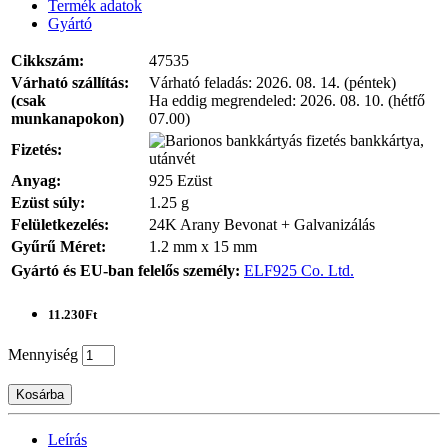
Termék adatok
Gyártó
Cikkszám:
47535
Várható szállítás:
Várható feladás:
2026. 08. 14. (péntek)
(csak
Ha eddig megrendeled:
2026. 08. 10. (hétfő
munkanapokon)
07.00)
bankkártya,
Fizetés:
utánvét
Anyag:
925 Ezüst
Ezüst súly:
1.25 g
Felületkezelés:
24K Arany Bevonat + Galvanizálás
Gyűrű Méret:
1.2 mm x 15 mm
Gyártó és EU-ban felelős személy:
ELF925 Co. Ltd.
11.230Ft
Mennyiség
Kosárba
Leírás