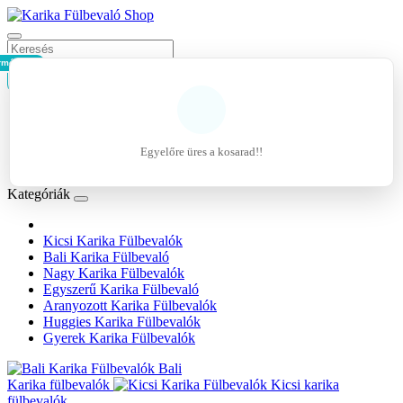
rmék - 0Ft
Kosár
Belépés
Regisztráció
Egyelőre üres a kosarad!!
Kívánságlista (0)
Kategóriák
Kicsi Karika Fülbevalók
Bali Karika Fülbevaló
Nagy Karika Fülbevalók
Egyszerű Karika Fülbevaló
Aranyozott Karika Fülbevalók
Huggies Karika Fülbevalók
Gyerek Karika Fülbevalók
Bali
Karika fülbevalók
Kicsi karika
fülbevalók