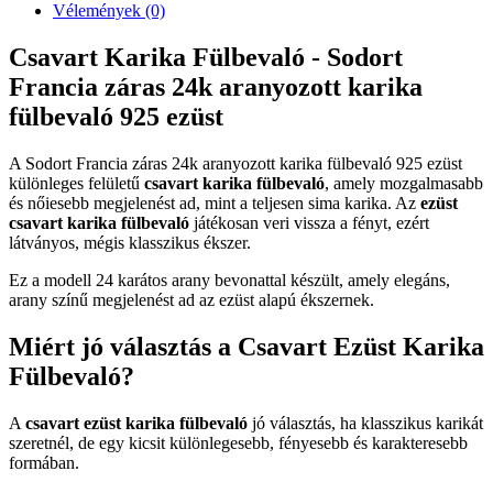
Vélemények (0)
Csavart Karika Fülbevaló - Sodort
Francia záras 24k aranyozott karika
fülbevaló 925 ezüst
A Sodort Francia záras 24k aranyozott karika fülbevaló 925 ezüst
különleges felületű
csavart karika fülbevaló
, amely mozgalmasabb
és nőiesebb megjelenést ad, mint a teljesen sima karika. Az
ezüst
csavart karika fülbevaló
játékosan veri vissza a fényt, ezért
látványos, mégis klasszikus ékszer.
Ez a modell 24 karátos arany bevonattal készült, amely elegáns,
arany színű megjelenést ad az ezüst alapú ékszernek.
Miért jó választás a Csavart Ezüst Karika
Fülbevaló?
A
csavart ezüst karika fülbevaló
jó választás, ha klasszikus karikát
szeretnél, de egy kicsit különlegesebb, fényesebb és karakteresebb
formában.