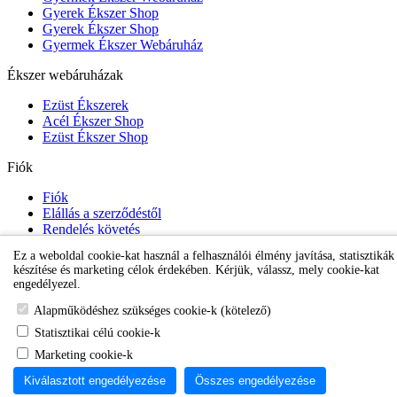
Gyerek Ékszer Shop
Gyerek Ékszer Shop
Gyermek Ékszer Webáruház
Ékszer webáruházak
Ezüst Ékszerek
Acél Ékszer Shop
Ezüst Ékszer Shop
Fiók
Fiók
Elállás a szerződéstől
Rendelés követés
Kívánságlista
Ez a weboldal cookie-kat használ a felhasználói élmény javítása, statisztikák
Hírlevél
készítése és marketing célok érdekében. Kérjük, válassz, mely cookie-kat
engedélyezel.
Karikafülbevaló webáruház
Alapműködéshez szükséges cookie-k (kötelező)
Statisztikai célú cookie-k
Marketing cookie-k
Kiválasztott engedélyezése
Összes engedélyezése