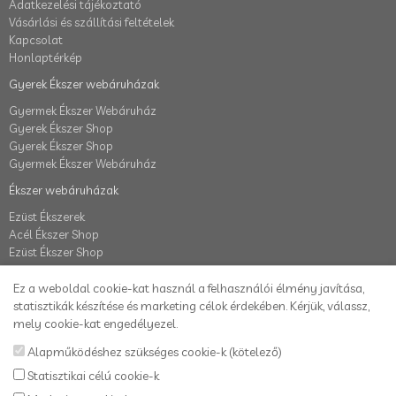
Adatkezelési tájékoztató
Vásárlási és szállítási feltételek
Kapcsolat
Honlaptérkép
Gyerek Ékszer webáruházak
Gyermek Ékszer Webáruház
Gyerek Ékszer Shop
Gyerek Ékszer Shop
Gyermek Ékszer Webáruház
Ékszer webáruházak
Ezüst Ékszerek
Acél Ékszer Shop
Ezüst Ékszer Shop
Fiók
Ez a weboldal cookie-kat használ a felhasználói élmény javítása,
Fiók
statisztikák készítése és marketing célok érdekében. Kérjük, válassz,
Elállás a szerződéstől
mely cookie-kat engedélyezel.
Rendelés követés
Alapműködéshez szükséges cookie-k (kötelező)
Kívánságlista
Statisztikai célú cookie-k
Hírlevél