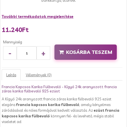
bankkártya, utánvét
További termékadatok megjelenítése
11.240Ft
Mennyiség
-
+
KOSÁRBA TESZEM
Leírás
Vélemények (0)
Francia Kapcsos Karika Fülbevaló - Kígyó 24k aranyozott francia
záras karika fülbevaló 925 ezüst
A Kígyó 24k aranyozott francia záras karika fülbevaló 925 ezüst
elegáns
francia kapcsos karika fülbevaló
, amely kényelmes
záródásával és nőies formájával kedvelt választás. Az
ezüst francia
kapcsos karika fülbevaló
könnyen fel- és levehető, mégis stabil
viseletet ad.