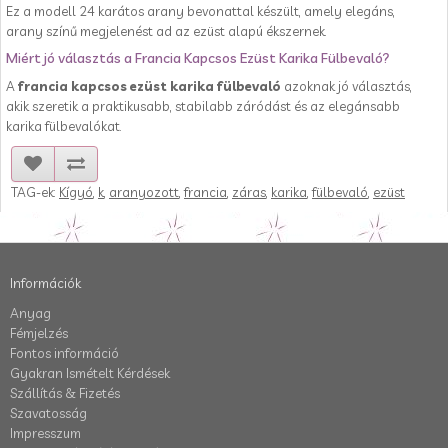
Ez a modell 24 karátos arany bevonattal készült, amely elegáns,
arany színű megjelenést ad az ezüst alapú ékszernek.
Miért jó választás a Francia Kapcsos Ezüst Karika Fülbevaló?
A
francia kapcsos ezüst karika fülbevaló
azoknak jó választás,
akik szeretik a praktikusabb, stabilabb záródást és az elegánsabb
karika fülbevalókat.
TAG-ek:
Kígyó
,
k
,
aranyozott
,
francia
,
záras
,
karika
,
fülbevaló
,
ezüst
Információk
Anyag
Fémjelzés
Fontos információ
Gyakran Ismételt Kérdések
Szállítás & Fizetés
Szavatosság
Impresszum