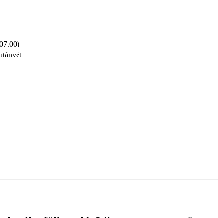
 07.00)
utánvét