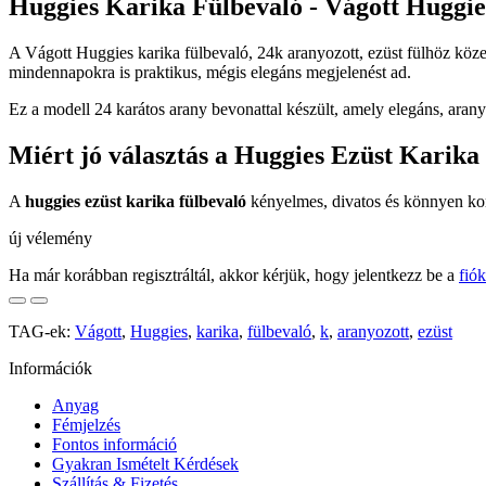
Huggies Karika Fülbevaló - Vágott Huggies
A Vágott Huggies karika fülbevaló, 24k aranyozott, ezüst fülhöz köz
mindennapokra is praktikus, mégis elegáns megjelenést ad.
Ez a modell 24 karátos arany bevonattal készült, amely elegáns, arany
Miért jó választás a Huggies Ezüst Karika
A
huggies ezüst karika fülbevaló
kényelmes, divatos és könnyen komb
új vélemény
Ha már korábban regisztráltál, akkor kérjük, hogy jelentkezz be a
fió
TAG-ek:
Vágott
,
Huggies
,
karika
,
fülbevaló
,
k
,
aranyozott
,
ezüst
Információk
Anyag
Fémjelzés
Fontos információ
Gyakran Ismételt Kérdések
Szállítás & Fizetés