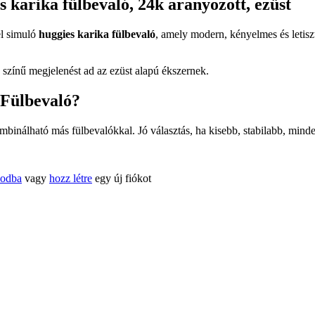
 karika fülbevaló, 24k aranyozott, ezüst
el simuló
huggies karika fülbevaló
, amely modern, kényelmes és letiszt
 színű megjelenést ad az ezüst alapú ékszernek.
 Fülbevaló?
inálható más fülbevalókkal. Jó választás, ha kisebb, stabilabb, minde
kodba
vagy
hozz létre
egy új fiókot