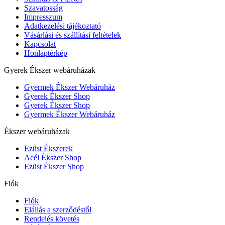
Szavatosság
Impresszum
Adatkezelési tájékoztató
Vásárlási és szállítási feltételek
Kapcsolat
Honlaptérkép
Gyerek Ékszer webáruházak
Gyermek Ékszer Webáruház
Gyerek Ékszer Shop
Gyerek Ékszer Shop
Gyermek Ékszer Webáruház
Ékszer webáruházak
Ezüst Ékszerek
Acél Ékszer Shop
Ezüst Ékszer Shop
Fiók
Fiók
Elállás a szerződéstől
Rendelés követés