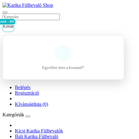
rmék - 0Ft
Kosár
Egyelőre üres a kosarad!!
Belépés
Regisztráció
Kívánságlista (0)
Kategóriák
Kicsi Karika Fülbevalók
Bali Karika Fülbevaló