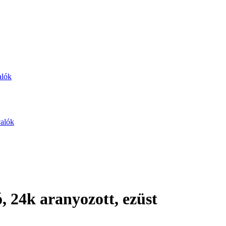
alók
valók
, 24k aranyozott, ezüst