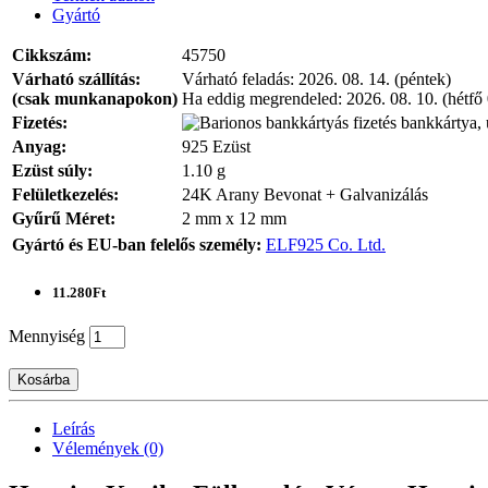
Gyártó
Cikkszám:
45750
Várható szállítás:
Várható feladás:
2026. 08. 14. (péntek)
(csak munkanapokon)
Ha eddig megrendeled:
2026. 08. 10. (hétfő
Fizetés:
bankkártya, 
Anyag:
925 Ezüst
Ezüst súly:
1.10 g
Felületkezelés:
24K Arany Bevonat + Galvanizálás
Gyűrű Méret:
2 mm x 12 mm
Gyártó és EU-ban felelős személy:
ELF925 Co. Ltd.
11.280Ft
Mennyiség
Kosárba
Leírás
Vélemények (0)