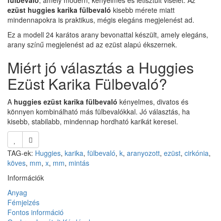
ezüst huggies karika fülbevaló
kisebb mérete miatt
mindennapokra is praktikus, mégis elegáns megjelenést ad.
Ez a modell 24 karátos arany bevonattal készült, amely elegáns,
arany színű megjelenést ad az ezüst alapú ékszernek.
Miért jó választás a Huggies
Ezüst Karika Fülbevaló?
A
huggies ezüst karika fülbevaló
kényelmes, divatos és
könnyen kombinálható más fülbevalókkal. Jó választás, ha
kisebb, stabilabb, mindennap hordható karikát keresel.
TAG-ek:
Huggies
,
karika
,
fülbevaló
,
k
,
aranyozott
,
ezüst
,
cirkónia
,
köves
,
mm
,
x
,
mm
,
mintás
Információk
Anyag
Fémjelzés
Fontos információ