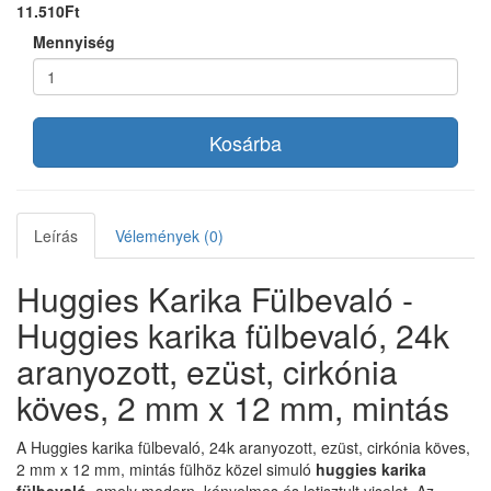
11.510Ft
Mennyiség
Kosárba
Leírás
Vélemények (0)
Huggies Karika Fülbevaló -
Huggies karika fülbevaló, 24k
aranyozott, ezüst, cirkónia
köves, 2 mm x 12 mm, mintás
A Huggies karika fülbevaló, 24k aranyozott, ezüst, cirkónia köves,
2 mm x 12 mm, mintás fülhöz közel simuló
huggies karika
fülbevaló
, amely modern, kényelmes és letisztult viselet. Az