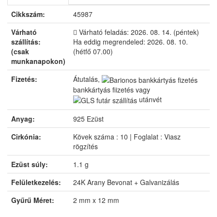
Cikkszám:
45987
Várható
Várható feladás:
2026. 08. 14. (péntek)
szállítás:
Ha eddig megrendeled:
2026. 08. 10.
(csak
(hétfő 07.00)
munkanapokon)
Fizetés:
Átutalás,
bankkártyás fizetés vagy
utánvét
Anyag:
925 Ezüst
Cirkónia:
Kövek száma : 10 | Foglalat : Viasz
rögzítés
Ezüst súly:
1.1 g
Felületkezelés:
24K Arany Bevonat + Galvanizálás
Gyűrű Méret:
2 mm x 12 mm