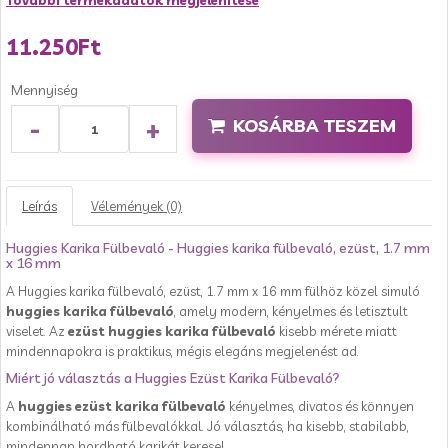
További termékadatok megjelenítése
11.250Ft
Mennyiség
-
+
KOSÁRBA TESZEM
Leírás
Vélemények (0)
Huggies Karika Fülbevaló - Huggies karika fülbevaló, ezüst, 1.7 mm
x 16 mm
A Huggies karika fülbevaló, ezüst, 1.7 mm x 16 mm fülhöz közel simuló
huggies karika fülbevaló
, amely modern, kényelmes és letisztult
viselet. Az
ezüst huggies karika fülbevaló
kisebb mérete miatt
mindennapokra is praktikus, mégis elegáns megjelenést ad.
Miért jó választás a Huggies Ezüst Karika Fülbevaló?
A
huggies ezüst karika fülbevaló
kényelmes, divatos és könnyen
kombinálható más fülbevalókkal. Jó választás, ha kisebb, stabilabb,
mindennap hordható karikát keresel.