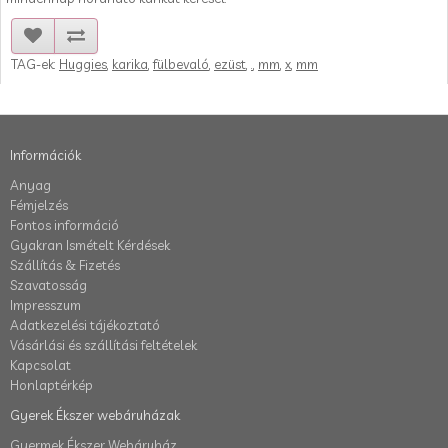
TAG-ek:
Huggies
,
karika
,
fülbevaló
,
ezüst
,
.
,
mm
,
x
,
mm
Információk
Anyag
Fémjelzés
Fontos információ
Gyakran Ismételt Kérdések
Szállítás & Fizetés
Szavatosság
Impresszum
Adatkezelési tájékoztató
Vásárlási és szállítási feltételek
Kapcsolat
Honlaptérkép
Gyerek Ékszer webáruházak
Gyermek Ékszer Webáruház