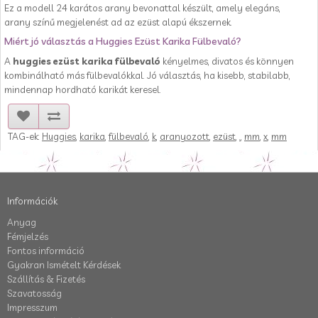
Ez a modell 24 karátos arany bevonattal készült, amely elegáns,
arany színű megjelenést ad az ezüst alapú ékszernek.
Miért jó választás a Huggies Ezüst Karika Fülbevaló?
A
huggies ezüst karika fülbevaló
kényelmes, divatos és könnyen
kombinálható más fülbevalókkal. Jó választás, ha kisebb, stabilabb,
mindennap hordható karikát keresel.
TAG-ek:
Huggies
,
karika
,
fülbevaló
,
k
,
aranyozott
,
ezüst
,
.
,
mm
,
x
,
mm
Információk
Anyag
Fémjelzés
Fontos információ
Gyakran Ismételt Kérdések
Szállítás & Fizetés
Szavatosság
Impresszum