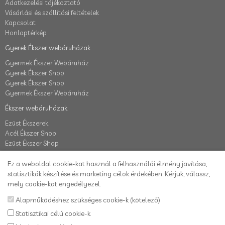
Adatkezelési tájékoztató
Vásárlási és szállítási feltételek
Kapcsolat
Honlaptérkép
Gyerek Ékszer webáruházak
Gyermek Ékszer Webáruház
Gyerek Ékszer Shop
Gyerek Ékszer Shop
Gyermek Ékszer Webáruház
Ékszer webáruházak
Ezüst Ékszerek
Acél Ékszer Shop
Ezüst Ékszer Shop
Fiók
Ez a weboldal cookie-kat használ a felhasználói élmény javítása,
Fiók
statisztikák készítése és marketing célok érdekében. Kérjük, válassz,
Elállás a szerződéstől
mely cookie-kat engedélyezel.
Rendelés követés
Alapműködéshez szükséges cookie-k (kötelező)
Kívánságlista
Statisztikai célú cookie-k
Hírlevél