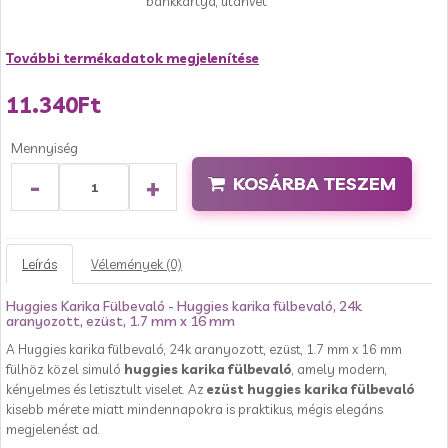
bankkártya, utánvét
További termékadatok megjelenítése
11.340Ft
Mennyiség
-
+
KOSÁRBA TESZEM
Leírás
Vélemények (0)
Huggies Karika Fülbevaló - Huggies karika fülbevaló, 24k
aranyozott, ezüst, 1.7 mm x 16 mm
A Huggies karika fülbevaló, 24k aranyozott, ezüst, 1.7 mm x 16 mm
fülhöz közel simuló
huggies karika fülbevaló
, amely modern,
kényelmes és letisztult viselet. Az
ezüst huggies karika fülbevaló
kisebb mérete miatt mindennapokra is praktikus, mégis elegáns
megjelenést ad.