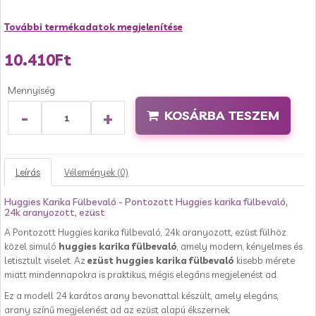
További termékadatok megjelenítése
10.410Ft
Mennyiség
-
+
KOSÁRBA TESZEM
Leírás
Vélemények (0)
Huggies Karika Fülbevaló - Pontozott Huggies karika fülbevaló,
24k aranyozott, ezüst
A Pontozott Huggies karika fülbevaló, 24k aranyozott, ezüst fülhöz
közel simuló
huggies karika fülbevaló
, amely modern, kényelmes és
letisztult viselet. Az
ezüst huggies karika fülbevaló
kisebb mérete
miatt mindennapokra is praktikus, mégis elegáns megjelenést ad.
Ez a modell 24 karátos arany bevonattal készült, amely elegáns,
arany színű megjelenést ad az ezüst alapú ékszernek.