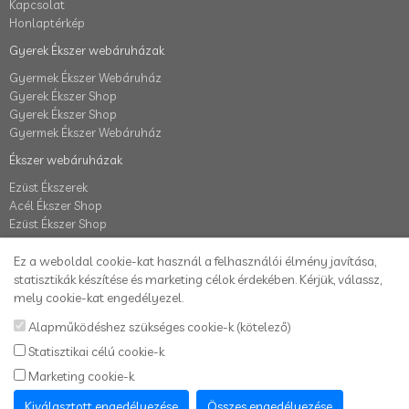
Kapcsolat
Honlaptérkép
Gyerek Ékszer webáruházak
Gyermek Ékszer Webáruház
Gyerek Ékszer Shop
Gyerek Ékszer Shop
Gyermek Ékszer Webáruház
Ékszer webáruházak
Ezüst Ékszerek
Acél Ékszer Shop
Ezüst Ékszer Shop
Fiók
Ez a weboldal cookie-kat használ a felhasználói élmény javítása,
Fiók
statisztikák készítése és marketing célok érdekében. Kérjük, válassz,
Elállás a szerződéstől
mely cookie-kat engedélyezel.
Rendelés követés
Alapműködéshez szükséges cookie-k (kötelező)
Kívánságlista
Statisztikai célú cookie-k
Hírlevél
Marketing cookie-k
Karikafülbevaló webáruház
Kiválasztott engedélyezése
Összes engedélyezése