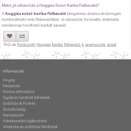
Miért jó választás a Huggies Ezüst Karika Fülbevaló?
A
huggies ezüst karika fülbevaló
kényelmes, divatos és könnyen
kombinálható más fülbevalókkal. Jó választás, ha kisebb, stabilabb,
mindennap hordható karikát keresel.
TAG-ek:
Pontozott
,
Huggies
,
karika
,
fülbevaló
,
k
,
aranyozott
,
ezüst
Információk
Anyag
Fémjelzés
Fontos információ
Gyakran Ismételt Kérdések
Szállítás & Fizetés
Szavatosság
Impresszum
Adatkezelési tájékoztató
Vásárlási és szállítási feltételek