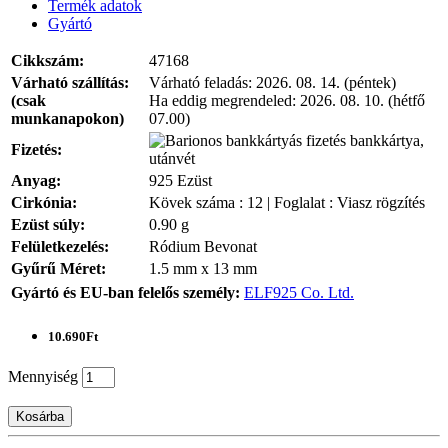
Termék adatok
Gyártó
Cikkszám:
47168
Várható szállítás:
Várható feladás:
2026. 08. 14. (péntek)
(csak
Ha eddig megrendeled:
2026. 08. 10. (hétfő
munkanapokon)
07.00)
bankkártya,
Fizetés:
utánvét
Anyag:
925 Ezüst
Cirkónia:
Kövek száma : 12 | Foglalat : Viasz rögzítés
Ezüst súly:
0.90 g
Felületkezelés:
Ródium Bevonat
Gyűrű Méret:
1.5 mm x 13 mm
Gyártó és EU-ban felelős személy:
ELF925 Co. Ltd.
10.690Ft
Mennyiség
Kosárba