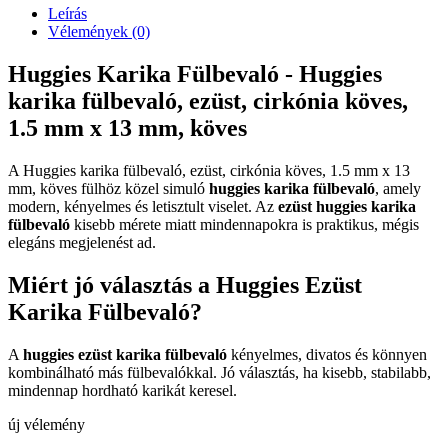
Leírás
Vélemények (0)
Huggies Karika Fülbevaló - Huggies
karika fülbevaló, ezüst, cirkónia köves,
1.5 mm x 13 mm, köves
A Huggies karika fülbevaló, ezüst, cirkónia köves, 1.5 mm x 13
mm, köves fülhöz közel simuló
huggies karika fülbevaló
, amely
modern, kényelmes és letisztult viselet. Az
ezüst huggies karika
fülbevaló
kisebb mérete miatt mindennapokra is praktikus, mégis
elegáns megjelenést ad.
Miért jó választás a Huggies Ezüst
Karika Fülbevaló?
A
huggies ezüst karika fülbevaló
kényelmes, divatos és könnyen
kombinálható más fülbevalókkal. Jó választás, ha kisebb, stabilabb,
mindennap hordható karikát keresel.
új vélemény