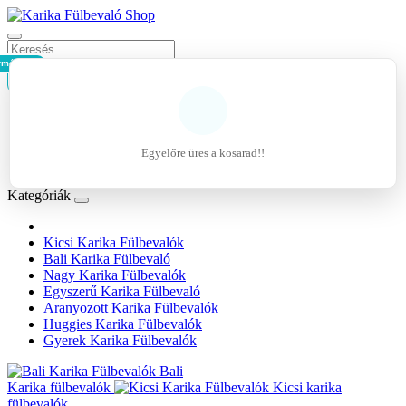
rmék - 0Ft
Kosár
Belépés
Regisztráció
Egyelőre üres a kosarad!!
Kívánságlista (0)
Kategóriák
Kicsi Karika Fülbevalók
Bali Karika Fülbevaló
Nagy Karika Fülbevalók
Egyszerű Karika Fülbevaló
Aranyozott Karika Fülbevalók
Huggies Karika Fülbevalók
Gyerek Karika Fülbevalók
Bali
Karika fülbevalók
Kicsi karika
fülbevalók