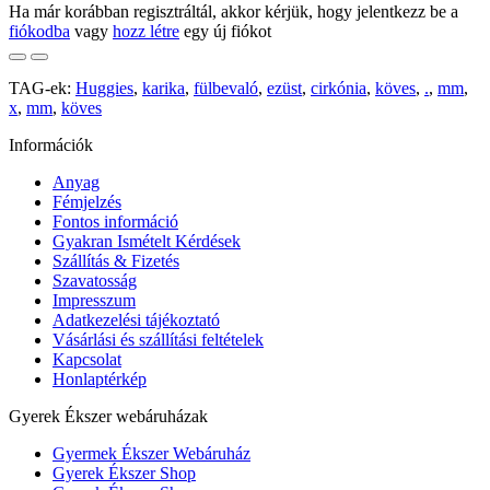
Ha már korábban regisztráltál, akkor kérjük, hogy jelentkezz be a
fiókodba
vagy
hozz létre
egy új fiókot
TAG-ek:
Huggies
,
karika
,
fülbevaló
,
ezüst
,
cirkónia
,
köves
,
.
,
mm
,
x
,
mm
,
köves
Információk
Anyag
Fémjelzés
Fontos információ
Gyakran Ismételt Kérdések
Szállítás & Fizetés
Szavatosság
Impresszum
Adatkezelési tájékoztató
Vásárlási és szállítási feltételek
Kapcsolat
Honlaptérkép
Gyerek Ékszer webáruházak
Gyermek Ékszer Webáruház
Gyerek Ékszer Shop